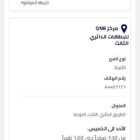
خريطة الموقع
مركز QNB
للبطاقات الدائري
الثالث
نوع الفرع
الأفراد
رقم الهاتف
44407777
العنوان
الطريق الدائري الثالث، الدوحة
الأحد الى الخميس
:
من 7:30 صباحاً حتى 1:00 ظهراً