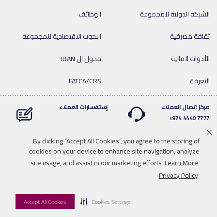
الشبكة الدولية للمجموعة
الوظائف
ثقافة مصرفية
البحوث الاقتصادية للمجموعة
الأدوات المالية
محول ال IBAN
التعرفة
FATCA/CRS
مركز اتصال العملاء
إستفسارات العملاء
7777 4440 974+
By clicking “Accept All Cookies”, you agree to the storing of
cookies on your device to enhance site navigation, analyze
Linkedin
Instagram
facebook
Whatsapp
twitter
youtube
site usage, and assist in our marketing efforts
Learn More
سياسة الخصوصية
خريطة الموقع
تحميل الوسائط
للاتصال بنا
Privacy Policy
إخلاء المسؤولية
Accept All Cookies
Cookies Settings
© 2026 QNB