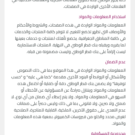
العلامات الأخرى الواردة في الصفحات.
استخدام المعلومات والمواد
المعلومات والمواد الواردة في هذه الصفحات، والشروط والأحكام
والأوصاف التي تظهر تخضع للتغيير. لا تتوفر كافة المنتجات والخدمات
في كافة المناطق الجغرافية. يخضع تأهلك لمنتجات و خدمات بعينها
لما يقرره ويقبله بنك قطر الوطني في النهاية. المنتجات الاستثمارية
ليست إلزاماً على بنك قطر الوطني وليست مضمونة من قبله.
عدم الضمان
المعلومات والمواد الواردة في هذا الموقع بما في ذلك النصوص
والأشكال أو الروابط أو البنود الأخرى مقدمة "كما هي عليه" و "حسب
توفرها" ولا يضمن بنك قطر الوطني دقة أو كفاية أو اكتمال هذه
المعلومات والمواد ويتنازل صراحةً عن المسؤولية عن الأخطاء أو
السهو في المعلومات والمواد. ولا يتم إعطاء أي ضمان من أي نوع، لا
ضمني ولا صريح، ولا قانوني بما في ذلك وليس حصراً على ضمانات
عدم التعدي على حقوق الآخرين، الملكية، القابلية للمتاجرة، الصلاحية
لغرض محدد والخلو من فيروسات الكمبيوتر، بمعية هذه المعلومات
والمواد.
محدودية المسؤولية