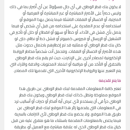
لا يكون بنك قطر الوطني في أي حال مسؤولاً عن أي أَضرار بما في ذلك
وليس حصراً على الأضرار المباشرة أو غير المباشرة أو العرضية أو
المترتبة، أو الخسائر أو النفقات الناشئة فيما يتصل بهذا الموقع أو
استخدامه أو عدم المقدرة على استخدامه من قبل أي شخص أو فيما
يتصل بأي فشل في الأداء، أو خطأ أو سهو أو انقطاع أو خلل أو تأخير في
التشغيل أو الإرسال أو فيروس كمبيوتر أو فشل خط أو نظام، حتى لو
كان بنك قطر الوطني أو ممثليه قد تم إخطارهم باحتمال حدوث مثل
هذه الأضرار أو الخسائر أو النفقات. وتتحمل أنت شخصياً مخاطر الروابط
الإلكترونية لمصادر أخرى على الإنترنت، حيث لم يقم بنك قطر الوطني
بالتحقق أو التأكد من أو مراقبة أو اعتماد المحتويات والدقة والآراء التي
يتم التعبير عنها والروابط الإلكترونية الأخرى التي تقدمها تلك المصادر.
ما يتم تقديمه
تعتبر كافة المعلومات المقدمة لبنك قطر الوطني عن طريق هذا
الموقع مملوكة وتظل كذلك لبنك قطر الوطني ويكون بنك قطر
الوطني حراً في أن يستخدم لأي غرض أية أفكار أو خبرات أو أساليب ترد
في المعلومات التي يقدمها زائر هذا الموقع لبنك قطر الوطني عن
طريق هذا الموقع. ولا يخضع بنك قطر الوطني لأي التزامات بالسرية
فيما يختص بالمعلومات المقدمة باستثناء ما هو متفق عليه من قبل
كيان بنك قطر الوطني الذي له علاقة مباشرة مع العميل أو، بطريقة