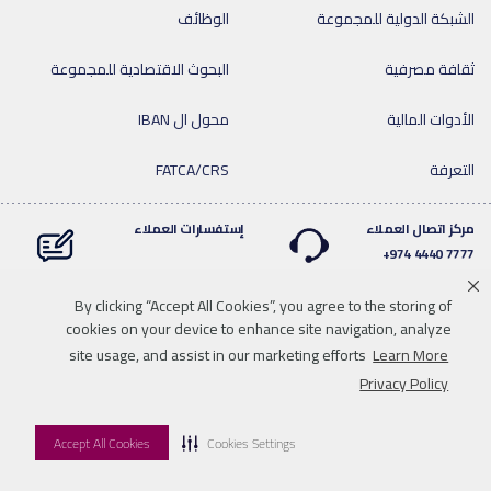
الشبكة الدولية للمجموعة
الوظائف
ثقافة مصرفية
البحوث الاقتصادية للمجموعة
الأدوات المالية
محول ال IBAN
التعرفة
FATCA/CRS
مركز اتصال العملاء
إستفسارات العملاء
7777 4440 974+
By clicking “Accept All Cookies”, you agree to the storing of
cookies on your device to enhance site navigation, analyze
Linkedin
Instagram
facebook
Whatsapp
twitter
youtube
site usage, and assist in our marketing efforts
Learn More
سياسة الخصوصية
خريطة الموقع
تحميل الوسائط
للاتصال بنا
Privacy Policy
إخلاء المسؤولية
Accept All Cookies
Cookies Settings
© 2026 QNB