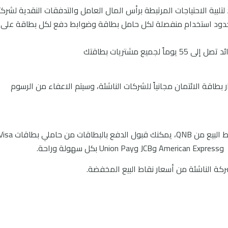
لبية الاحتياجات المرتبطة برأس المال العامل والتدفقات النقدية لشرك
 حدود استخدام منفصلة لكل حامل بطاقة وضوابط دفع لكل بطاقة على
يع مشتريات بطاقتك
طاقة الائتمان مجانياً للشركات الناشئة، وسيتم الاعفاء من الرسوم
نقاط البيع/ بوابة الدفع: مع أحدث أجهزة نقاط البيع من QNB، يمكنك قبول الدفع بالبطاقات من حاملي 
كة الناشئة من أسعار نقاط البيع المخفضة.