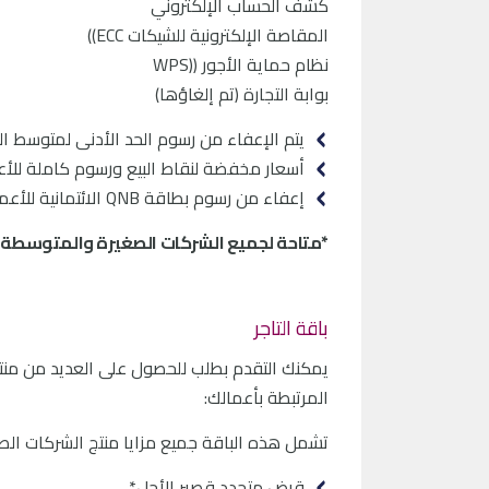
كشف الحساب الإلكتروني
المقاصة الإلكترونية للشيكات ECC))
نظام حماية الأجور ((WPS
بوابة التجارة (تم إلغاؤها)
يتم الإعفاء من رسوم الحد الأدنى لمتوسط الرصيد 
أسعار مخفضة لنقاط البيع ورسوم كاملة للأعم
إعفاء من رسوم بطاقة QNB الائتمانية للأعمال لمدة 12 شهراً
*متاحة لجميع الشركات الصغيرة والمتوسطة*
باقة التاجر
يمكنك التقدم بطلب للحصول على العديد من منتج
المرتبطة بأعمالك:
تشمل هذه الباقة جميع مزايا منتج الشركات الصغي
قرض متجدد قصير الأجل*