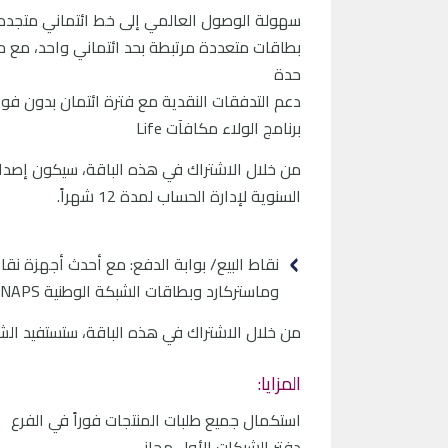
سهولة الوصول العالمي إلى خط ائتماني متجدد لت
بطاقات متعددة مرتبطة بحد ائتماني واحد، مع
حدة
دعم التدفقات النقدية مع فترة ائتمان بدون فوائد تصل إلى 55 يوماً لجم
برنامج الولاء مكافآت Life
من خلال الاشتراك في هذه الباقة، سيكون إصدار ب
السنوية لإدارة الحساب لمدة 12 شهراً.
وماستركارد وبطاقات الشبكة الوطنية NAPS وAmerican Express وJCB وUnion Pay بكل سهولة وراحة.
من خلال الاشتراك في هذه الباقة، ستستفيد الشر
المزايا:
استكمال جميع طلبات المنتجات فوراً في الفرع
دفتر الشيكات الأول مجاني