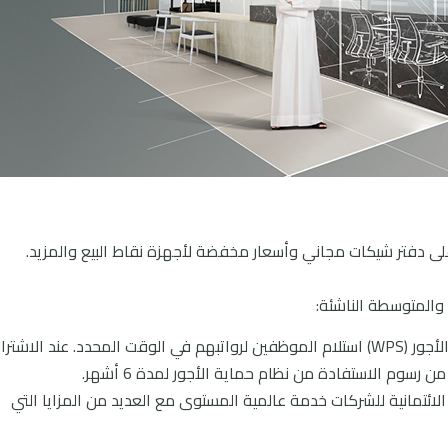
نظام حماية الأجور: سيضمن لك نظام حماية الأجور (WPS) استلام الموظفين لرواتبهم في الوقت المحدد. عند الاشت
رسوم الاستفادة من نظام حماية الأجور لمدة 6 أشهر.
طاقات ائتمان الشركات: تقدم بطاقات QNB الائتمانية للشركات خدمة عالمية المستوى مع العديد من المزايا التي