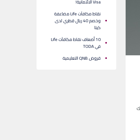
Visa الائتمانية!
نقاط مكافآت Life مضاعفة
وخصم 40 ريال قطري لدى
كيتا
10 أضعاف نقاط مكافآت Life
في TODA
قروض QNB التعليمية
راك