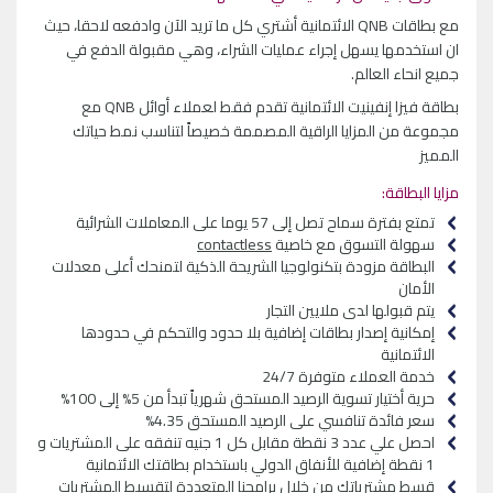
مع بطاقات QNB الائتمانية أشتري كل ما تريد الآن وادفعه لاحقا، حيث
ان استخدمها يسهل إجراء عمليات الشراء، وهي مقبولة الدفع في
جميع انحاء العالم.
بطاقة فيزا إنفينيت الائتمانية تقدم فقط لعملاء أوائل QNB مع
مجموعة من المزايا الراقية المصممة خصيصاً لتناسب نمط حياتك
المميز
مزايا البطاقة:
تمتع بفترة سماح تصل إلى 57 يوما على المعاملات الشرائية
سهولة التسوق مع خاصية
contactless
البطاقة مزودة بتكنولوجيا الشريحة الذكية لتمنحك أعلى معدلات
الأمان
يتم قبولها لدى ملايين التجار
إمكانية إصدار بطاقات إضافية بلا حدود والتحكم في حدودها
الائتمانية
خدمة العملاء متوفرة 24/7
حرية أختيار تسوية الرصيد المستحق شهرياً تبدأ من 5% إلى 100%
سعر فائدة تنافسي على الرصيد المستحق 4.35%
احصل علي عدد 3 نقطة مقابل كل 1 جنيه تنفقه على المشتريات و
1 نقطة إضافية للأنفاق الدولي باستخدام بطاقتك الائتمانية
قسط مشترياتك من خلال برامجنا المتعددة لتقسيط المشتريات