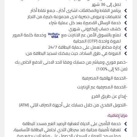
تصل إلى 36 شهر
برنامج النقاط والمكافئات: اشترى أكثر... جمع نقاط أكثر
تخفيضات وعروض حصرية لدى مجموعة كبيرة من التجار
خدمة الرسائل القصيرة بعد كل عملية شراء
كشف حساب إليكتروني شهري
تمتع بالتسوق الأمن عبر الانترنت مع
وخدمة كلمة المرور
لمروة واحدة (OTP) المجانية
إدارة مخاطر تعمل على حماية البطاقة 24/7
المرونة في طرق الساداد، حيث يمكنك تسديد البطاقة من:
-خصم فوري ومباشر من حسابك وفقا للحد الادنى للدفع الخاص بك
(من 5% إلى %100)
-الخدمة الهاتفية المصرفية
-الخدمة المصرفية عبر الإنترنت
-إيداع عن طريق الفرع
-التحويل النقدي من خلال حسابك على أجهزة الصراف الآلي (ATM)
مزايا إضافية:
خدمة التأمين على الحياة لتغطية الرصيد الغير مسدد للبطاقة
تغطية تأمينية مجانية ضد سرطان الثدي لحاملي البطاقة الأساسية،
مما يسمح للعملاء السيدات الحصول على مبلغ ثابت يدفع مرة