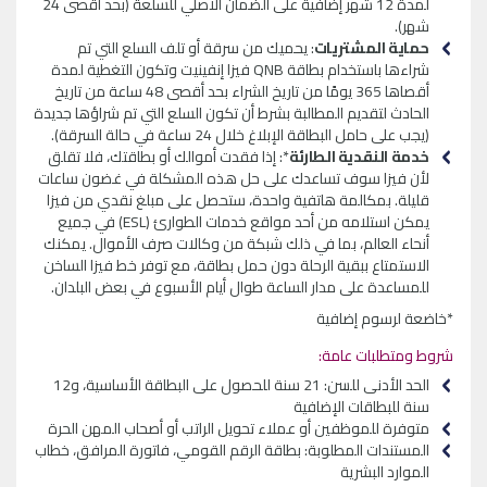
لمدة 12 شهر إضافية على الضمان الأصلي للسلعة (بحد أقصى 24
شهر).
حماية المشتريات
: يحميك من سرقة أو تلف السلع التي تم
شراءها باستخدام بطاقة QNB فيزا إنفينيت وتكون التغطية لمدة
أقصاها 365 يومًا من تاريخ الشراء بحد أقصى 48 ساعة من تاريخ
الحادث لتقديم المطالبة بشرط أن تكون السلع التي تم شراؤها جديدة
(يجب على حامل البطاقة الإبلاغ خلال 24 ساعة في حالة السرقة).
خدمة النقدية الطارئة
*: إذا فقدت أموالك أو بطاقتك، فلا تقلق
لأن فيزا سوف تساعدك على حل هذه المشكلة في غضون ساعات
قليلة. بمكالمة هاتفية واحدة، ستحصل على مبلغ نقدي من فيزا
يمكن استلامه من أحد مواقع خدمات الطوارئ (ESL) في جميع
أنحاء العالم، بما في ذلك شبكة من وكالات صرف الأموال. يمكنك
الاستمتاع ببقية الرحلة دون حمل بطاقة، مع توفر خط فيزا الساخن
للمساعدة على مدار الساعة طوال أيام الأسبوع في بعض البلدان.
*خاضعة لرسوم إضافية
شروط ومتطلبات عامة:
الحد الأدنى للسن: 21 سنة للحصول على البطاقة الأساسية، و12
سنة للبطاقات الإضافية
متوفرة للموظفين أو عملاء تحويل الراتب أو أصحاب المهن الحرة
المستندات المطلوبة: بطاقة الرقم القومي، فاتورة المرافق، خطاب
الموارد البشرية