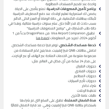
واحدة عند تقديم المستندات المطلوبة
برنامج تأمين المصروفات الدراسية
: تمتع بتأمين على الحياة
يضمن لك استمرارية تعليم اولادك عند دفع المصاريف الدراسية
لأبنائك ببطاقتك الائتمانية، في حالة الوفاة أو العجز الكلى الدائم
بسبب حادث (لا قدر الله) حتى عشر سنوات دراسية متتالية، وهذا في
حالة طلب الاشتراك في "برنامج المصروفات الدراسية"
تطبيق Visa Airport Companion من DragonPass بدءاً من 1
أكتوبر 2024، لمزيد من المعلومات
اضغط هنا
خدمة مساعدك الشخصي
: توفر فيزا خدمة مساعدك الشخصي
لحاملي بطاقات QNB فيزا إنفينيت، مما يتيح لكم الاستفادة من
مجموعة متنوعة من الخدمات المتاحة عبر الهاتف أو عبر الإنترنت،
على مدار 24 ساعة من أي مكان في العالم. مثل:
حجوزات الطيران
حجوزات الفنادق
حجوزات المطاعم
حجوزات تأجير السيارات
شراء تذاكر
تخطيط الرحلات
طلبات عامة الأخرى
مدة الضمان الممتدة
: تطبق على السلع التي تم شراءها
باستخدام بطاقة QNB فيزا إنفينيت وهي مد فترة الضمان تلقائيًا