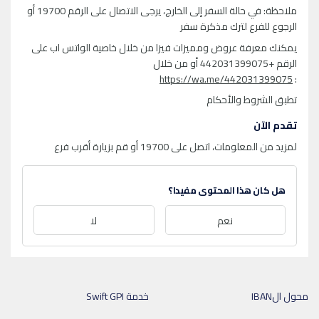
ملاحظة: في حالة السفر إلى الخارج، يرجى الاتصال على الرقم 19700 أو
الرجوع للفرع لترك مذكرة سفر
يمكنك معرفة عروض ومميزات فيزا من خلال خاصية الواتس اب على
الرقم +442031399075 أو من خلال
https://wa.me/442031399075
:
تطبق الشروط والأحكام
تقدم الآن
لمزيد من المعلومات، اتصل على 19700 أو قم بزيارة أقرب فرع
هل كان هذا المحتوى مفيدا؟
نعم
لا
محول الIBAN
خدمة Swift GPI