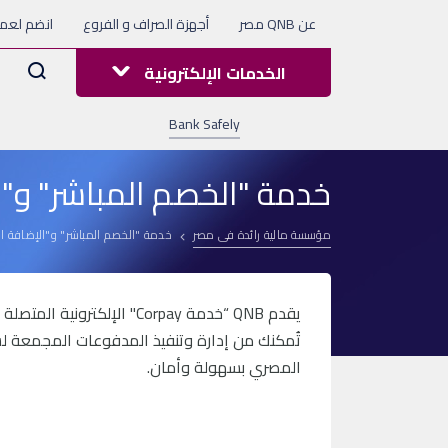
عن QNB مصر
أجهزة الصراف و الفروع
انضم لعملا
Arama
الخدمات الإلكترونية
Bank Safely
خدمة "الخصم المباشر" و"الإ
مؤسسة مالية رائدة فى مصر
خدمة "الخصم المباشر" و"الإضافة المب
يقدم QNB “خدمة Corpay" الإ
تُمكنك من إدارة وتنفيذ المدفوعات المجمعة لشر
المصري بسهولة وأمان.