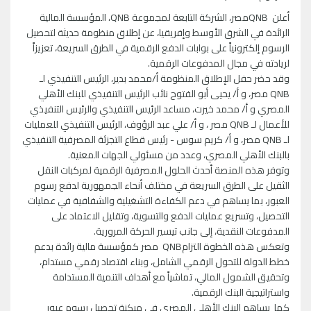
أعلن QNBمصر، الشركة التابعة لمجموعة QNB، المؤسسة المالية
الرائدة في الشرق الأوسط وإفريقيا، عن إطلاق منظومة حديثة لتحصيل
الرسوم إلكترونياً على بوابات الدفع الرقمية في الطرق السريعة، تعزيزاً
لريادته في مجال المدفوعات الرقمية.
وقد حضر حفل الإطلاق المنظومة أ/محمد بدير، الرئيس التنفيذي لـ
QNB مصر، و أ/ يحيى أبو الفتوح نائب الرئيس التنفيذي للبنك الأهلي
المصري و أ/ محمد خيرت، مساعد الرئيس التنفيذي والرئيس التنفيذي
للأعمال لـ QNB مصر ، و أ/ علي عبد الرؤوف، الرئيس التنفيذي للعمليات
لـ QNB مصر، و أ/ كريم سوس - رئيس قطاع التجزئة المصرفية التنفيذي
بالبنك الأهلي المصري، وعدد من مسئولي الجهات المعنية.
وتوفر هذه المنصة أحدث الحلول المصرفية الرقمية لمركبات النقل
الثقيل على الطرق السريعة في مختلف أنحاء الجمهورية لدفع رسوم
العبور، بما يساهم في دعم الكفاءة التشغيلية والشفافية في عمليات
التحصيل، وتسريع عمليات الدفع والتسوية، وتقليل الاعتماد على
المدفوعات النقدية، إلى جانب تيسير الحركة المرورية.
وتعكس هذه الخطوة التزامQNB مصر كمؤسسة مالية رائدة بدعم
خطط الدولة للتحول الرقمي الشامل، وبناء اقتصاد رقمي مستدام،
وتحقيق الشمول المالي، تماشياً مع أهداف التنمية المستدامة
واستراتيجية البنك الرقمية.
كما يساهم البنك الأهلي المصري في ميكنة تحصيل رسوم عبور