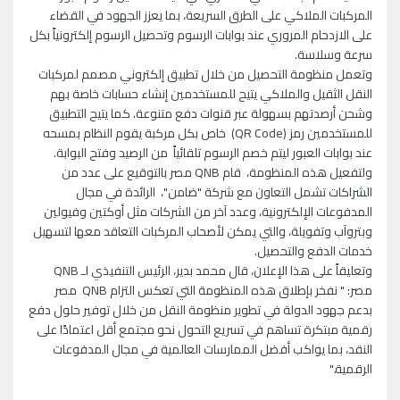
المركبات الملاكي على الطرق السريعة، بما يعزز الجهود في القضاء
على الازدحام المروري عند بوابات الرسوم وتحصيل الرسوم إلكترونياً بكل
سرعة وسلاسة.
وتعمل منظومة التحصيل من خلال تطبيق إلكتروني مصمم لمركبات
النقل الثقيل والملاكي يتيح للمستخدمين إنشاء حسابات خاصة بهم
وشحن أرصدتهم بسهولة عبر قنوات دفع متنوعة. كما يتيح التطبيق
للمستخدمين رمز (QR Code) خاص بكل مركبة يقوم النظام بمسحه
عند بوابات العبور ليتم خصم الرسوم تلقائياً من الرصيد وفتح البوابة.
ولتفعيل هذه المنظومة، قام QNB مصر بالتوقيع على عدد من
الشراكات تشمل التعاون مع شركة "ضامن"، الرائدة في مجال
المدفوعات الإلكترونية، وعدد آخر من الشركات مثل أوكتين وفيولين
وبتروآب وتفويلة، والتي يمكن لأصحاب المركبات التعاقد معها لتسهيل
خدمات الدفع والتحصيل.
وتعليقاً على هذا الإعلان، قال محمد بدير، الرئيس التنفيذي لـ QNB
مصر: " نفخر بإطلاق هذه المنظومة التي تعكس التزام QNB مصر
بدعم جهود الدولة في تطوير منظومة النقل من خلال توفير حلول دفع
رقمية مبتكرة تساهم في تسريع التحول نحو مجتمع أقل اعتمادًا على
النقد، بما يواكب أفضل الممارسات العالمية في مجال المدفوعات
الرقمية."