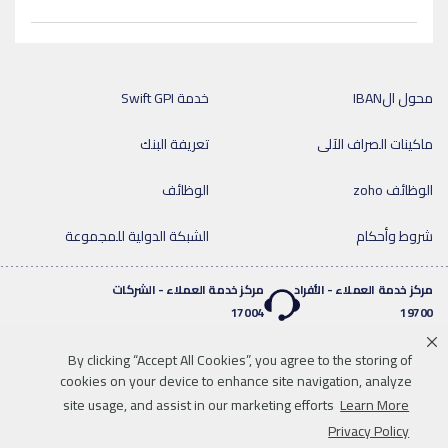
محول الIBAN
خدمة Swift GPI
ماكينات الصراف الآلى
تعريفة البنك
الوظائف zoho
الوظائف
شروط وأحكام
الشبكة الدولية للمجموعة
مركز خدمة العملاء - الأفراد
مركز خدمة العملاء - الشركات
17004
19700
By clicking “Accept All Cookies”, you agree to the storing of
خدمة واتساب المصرفية
cookies on your device to enhance site navigation, analyze
twitter
youtube
0020219700
site usage, and assist in our marketing efforts
Learn More
إخلاء المسؤولية
خريطة الموقع
للاتصال بنا
Privacy Policy