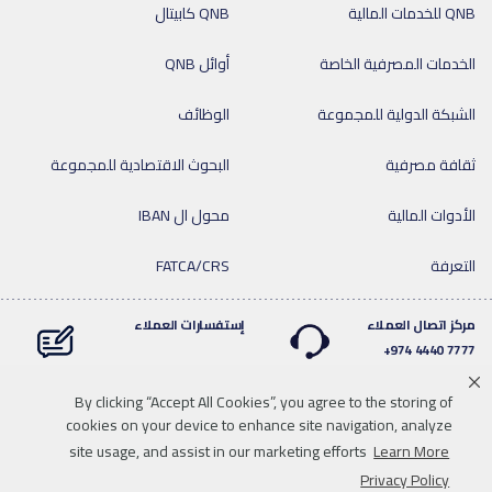
QNB للخدمات المالية
QNB كابيتال
الخدمات المصرفية الخاصة
أوائل QNB
الشبكة الدولية للمجموعة
الوظائف
ثقافة مصرفية
البحوث الاقتصادية للمجموعة
الأدوات المالية
محول ال IBAN
التعرفة
FATCA/CRS
مركز اتصال العملاء
إستفسارات العملاء
7777 4440 974+
By clicking “Accept All Cookies”, you agree to the storing of
cookies on your device to enhance site navigation, analyze
Linkedin
Instagram
facebook
Whatsapp
twitter
youtube
site usage, and assist in our marketing efforts
Learn More
سياسة الخصوصية
خريطة الموقع
تحميل الوسائط
للاتصال بنا
Privacy Policy