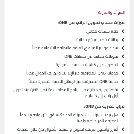
الفوائد والميزات
ميزات حساب تحويل الراتب من QNB:
دفتر شيكات مجاني
بطاقة خصم مباشر مجانية
سداد فواتير المرافق العامة والبطاقة الائتمانية مجاناً
تحويلات مجانية بين حسابات QNB
الحصول على كشوفات حسابات مجانية
خدمات QNB المصرفية عبر الإنترنت والهاتف الجوال مجاناً
خدمة QNB المصرفية عبر الرسائل النصية القصيرة مجاناً
نقاط ترحيبية مجانية من برنامج المكافآت Life من QNB عند تحويل
أول راتب إلى حسابك
مزايا حصرية من QNB:
هل ترغب بشراء أثاث لمنزلك الجديد؟ تسوّق الآن وادفع لاحقاً.
لمعرفة المزيد
اضغط هنا
أسرع وأسهل طريقة لتحويل واستلام الأموال من خلال خدمات