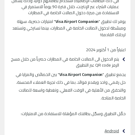
في ذلك البطاقات الإضافية) استخدام بطاقاتهم دولياً، وذلك يشمل
عمليات الشراء عبر الإنترنت، خلال فترة 90 يوماً للاستمرار في
الاستفادة من ميزة دخول الصالات الخاصة في المطارات
يوفر لك تطبيق "
Visa Airport Companion
" امتيازات حصرية، سهلة
ومبسّطة لدخول الصالات الخاصة في المطارات، بينما تسترخي وتستعد
لرحلتك القادمة!
اعتباراً من 1 أكتوبر 2024
يتم الدخول الى الصالات الخاصة في المطارات حصرياً من خلال مسح
الرمز QR code عبر التطبيق
يجمع تطبيق "
Visa Airport Companion
" بين الخصائص والمزايا في
حل رقمي واحد ويقدم فوائد، بما في ذلك تجربة العملاء المحسنة،
والتحقق من الأهلية في الوقت الفعلي، وتغطية واسعة للصالات
الخاصة المتاحة.
حمِّل التطبيق وسجِّل بطاقتك المؤهلة للاستفادة من الامتيازات:
Android