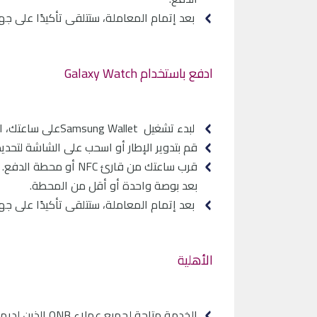
بعد إتمام المعاملة، ستتلقى تأكيدًا على جه
ادفع باستخدام Galaxy Watch
لبدء تشغيل Samsung Walletعلى ساعتك، اضغط لفترة طويلة على زر الرجوع.
قم بتدوير الإطار أو اسحب على الشاشة لتحد
قرب ساعتك من قارئ C
بعد بوصة واحدة أو أقل من المحطة.
بعد إتمام المعاملة، ستتلقى تأكيدًا على جه
الأهلية
الخدمة متاحة لجميع عملاء QNB الذين لديهم بطاقة ائتمان، أو خصم، أو بطاقات مسبقة الدفع سارية المفعول.