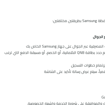
اختر قائمة "البطاقات/ محفظةSamsung " ثم حدد بطاقة QNB الائتمانية، أو الخصم، أو مسبقة الدفع التي ترغب
مياً، سيتم عرض رسالة تأكيد على الشاشة