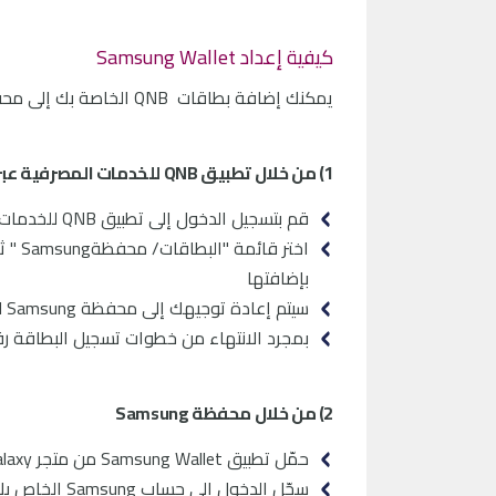
كيفية إعداد Samsung Wallet
يمكنك إضافة بطاقات QNB الخاصة بك إلى محفظة Samsung بطريقتين مختلفتين:
1) من خلال تطبيق QNB للخدمات المصرفية عبر الجوال
قم بتسجيل الدخول إلى تطبيق QNB للخدمات المصرفية عبر الجوال على جهاز Samsung الخاص بك
بإضافتها
سيتم إعادة توجيهك إلى محفظة Samsung لإتمام خطوات التسجيل
بمجرد الانتهاء من خطوات تسجيل البطاقة رق
2) من خلال محفظة Samsung
حمّل تطبيق Samsung Wallet من متجر Galaxy
سجّل الدخول إلى حساب Samsung الخاص بك والموافقة على شروط الخدمة وإشعار الخصوصية.