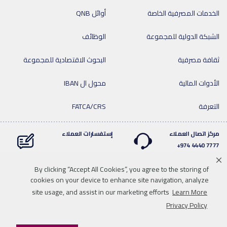
الخدمات المصرفية الخاصة
أوائل QNB
الشبكة الدولية للمجموعة
الوظائف
ثقافة مصرفية
البحوث الاقتصادية للمجموعة
الأدوات المالية
محول ال IBAN
التعرفة
FATCA/CRS
مركز اتصال العملاء
إستفسارات العملاء
7777 4440 974+
By clicking “Accept All Cookies”, you agree to the storing of
cookies on your device to enhance site navigation, analyze
Linkedin
Instagram
facebook
Whatsapp
twitter
youtube
site usage, and assist in our marketing efforts
Learn More
سياسة الخصوصية
خريطة الموقع
تحميل الوسائط
للاتصال بنا
Privacy Policy
إخلاء المسؤولية