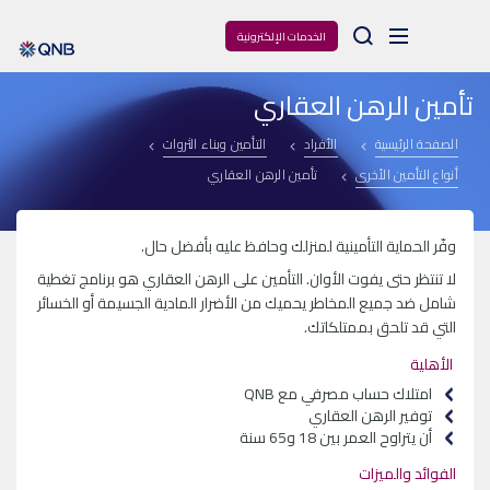
Arama
الخدمات الإلكترونية
تأمين الرهن العقاري
الصفحة الرئيسية
الأفراد
التأمين وبناء الثروات
أنواع التأمين الأخرى
تأمين الرهن العقاري
وفّر الحماية التأمينية لمنزلك وحافظ عليه بأفضل حال.
لا تنتظر حتى يفوت الأوان. التأمين على الرهن العقاري هو برنامج تغطية
شامل ضد جميع المخاطر يحميك من الأضرار المادية الجسيمة أو الخسائر
التي قد تلحق بممتلكاتك.
الأهلية
امتلاك حساب مصرفي مع QNB
توفير الرهن العقاري
أن يتراوح العمر بين 18 و65 سنة
الفوائد والميزات