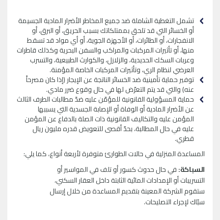
تشمل التغطية الشاملة ضد جميع المخاطر الأضرار المادية الجسيمة
أو الخسائر التي قد تلحق بممتلكاتك بسبب الحريق، أو البرق، أو
الانفجارات، أو الطائرات، أو الأجهزة الجوية، أو أي مواد قد تسقط
منها، أو تأثيرات المركبات والمراكب والسفن البحرية وكذلك قاطرات
وعربات السكك الحديدية، والزلازل، والكوارث الطبيعية، والتسرب
العرضي لنظام الري، وتأثيرات المركبات الخاصة المؤمنة.
توفير حماية تأمينية ضد الخسائر الناتجة عن الإيجار (إذا كان مصرحاً
عنه) والتي قد يتم التعرّض لها في حال وقوع ضرر مادي.
حماية المسؤولية القانونية للمؤمّن عليه ضدّ مطالبات الطرف الثالث
عن الأضرار المادية أو الوفاة أو الإصابة الجسدية التي يسببها
المؤمن عليه والتكاليف القانونية ذات الصلة بالدفاع عن المؤمن
عليه في حال المطالبة، بحدّ أقصى للتعويض قدره مليون ريال
قطري.
المساعدة المنزلية في حالات الطوارئ متوفرة لأربعة أنواع، كما يلي:
السباكة:
في حال حدوث كسور أو تلف في المواسير أو
التسريبات أو الإمدادات المائية الثابتة داخل العقار السكني،
ستقوم الشركة المعينة بتقديم المساعدة من خلال إرسال
سبّاك لإجراء التصليحات.