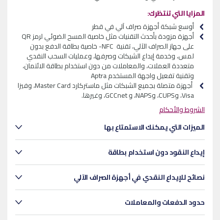
المزايا التي تنتظرك:
أوسع شبكة أجهزة صراف آلي في قطر
أجهزة مزودة بأحدث التقنيات مثل خاصية المسح الضوئي لرمز QR
على جهاز الصراف الآلي، تقنية NFC- خاصية بطاقة الدفع بدون
لمس، وخدمة إيداع الشيكات وصرفها، وعمليات السحب النقدي
متعددة العملات، والمعاملات من دون استخدام بطاقة الائتمان،
وتقنية تفعيل واجهة المستخدم Aptra
أجهزة متصلة بجميع الشبكات مثل ماستركارد
Master Card
، وفيزا
Visa
، و
CUPS
، و
NAPS
، و
GCCnet
، وغيرها.
الشروط والأحكام
الميزات التي يمكنك الاستمتاع بها
إيداع النقود دون استخدام بطاقة
نصائح للإيداع النقدي في أجهزة الصراف الآلي
حدود الدفعات والمعاملات