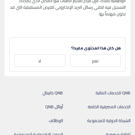
الوظيفية بالبنك، فإن مركز تقديم الطلبات هو المكان الذي يمكنك
التسجيل فيه لتلقي رسائل البريد الإلكتروني للفرص المستقبلية التي قد
تكون مهتماً بها.
هل كان هذا المحتوى مفيدا؟
نعم
لا
QNB للخدمات المالية
QNB كابيتال
الخدمات المصرفية الخاصة
أوائل QNB
الشبكة الدولية للمجموعة
الوظائف
ثقافة مصرفية
البحوث الاقتصادية للمجموعة