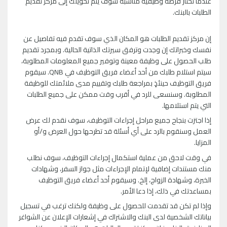
عندما تختار فرصة وظيفية مناسبة سوف يتم تحويلك إلى مركز تقديم
الطلبات بالبنك.
إن مركز تقديم الطلبات هو المكان الذي سوف تقدم فيه تفاصيل عن
نفسك وخبراتك إن وجدت وترفق سيرتك الذاتية الحالية. وبمجرد تقديم
طلب الحصول على وظيفة معينة وتوفير جميع المعلومات المطلوبة،
سيتم استلام طلبك من أحد أعضاء فريق التوظيف في
QNB
. سيقوم
فريق التوظيف حينئذٍ بمراجعة طلبك وتقييم مدى ملائمتك للوظيفة
المطلوبة. وسنسعى للرد في أقرب وقت ممكن على جميع الطلبات
التي يتم استلامها.
إذا اجتزت بنجاح جميع مراحل إجراءات التوظيف، سوف نقدم لك عرض
العمل وسنقوم بالرد على أي أسئلة قد تطرحها حول العرض و/أو
المزايا.
في وقت لاحق من عملية استكمال إجراءات التوظيف، سوف نطلب
منك مستندات إضافية لإتمام الإجراءات مثل جواز السفر، وشهادات
الخبرة، وشهادة الزواج، إلخ. وسيقوم أحد أعضاء فريق التوظيف
بمساعدتك في ذلك، إذا دعا الأمر.
وإذا لم تكن قد تقدمت للحصول على وظيفة ولكنك ترغب في تسجيل
بياناتك الشخصية لدى البنك والاشتراك في إشعارات الإعلان عن الشواغر