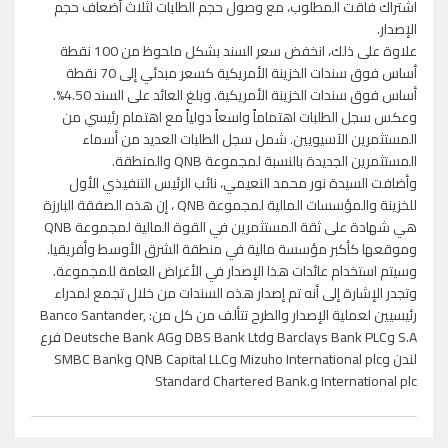
اشتراك فاقت المطلوب، مع وصول حجم الطلبات لثلاث أضعاف حجم
الإصدار.
علاوة على ذلك، انخفض سعر السند بشكل ملحوظ من 100 نقطة
أساس فوق سندات الخزينة الأمريكية كسعر مبدئي إلى 70 نقطة
أساس فوق سندات الخزينة الأمريكية. وبلغ العائد على السند 4.50%.
وعكس سجل الطلبات اهتماماً واسعاً دولياً مع اهتمام رئيسي من
المستثمرين الآسيويين. شمل سجل الطلبات العديد من أسماء
المستثمرين الجديدة بالنسبة لمجموعة QNB والمنطقة.
وأضافت السيدة نور محمد النعيمي، نائب الرئيس التنفيذي الأول
للخزينة والمؤسسات المالية لمجموعة QNB ، إن هذه الصفقة البارزة
هي شهادة على ثقة المستثمرين في القوة المالية لمجموعة QNB
وموقعها كأكبر مؤسسة مالية في منطقة الشرق الأوسط وأفريقيا.
وسيتم استخدام عائدات هذا الإصدار في الأغراض العامة للمجموعة.
وتجدر الإشارة إلى أنه تم إصدار هذه السندات من خلال تجمع لمدراء
رئيسيين لعملية الإصدار والطرح تتألف من كل من: Banco Santander,
S.A وBarclays Bank PLC وDBS Bank Ltd وDeutsche Bank AG فرع
لندن وMizuho International plc وQNB Capital LLC وSMBC Bank
International plc و.Standard Chartered Bank