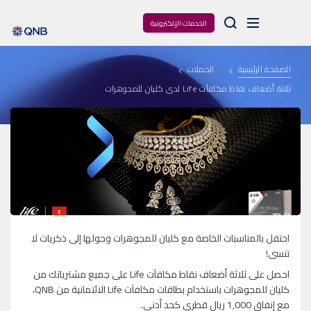
Arama
الخدمات الإلكترونية
الصفحة الرئيسية
الحملات
ثلاثة أضعاف نقاط مكافآت Life لدى كليان للمجوهرات
احتفل بالمناسبات الخاصة مع كليان للمجوهرات وحولها إلى ذكريات لا
تنسى!
احصل على ثلاثة أضعاف نقاط مكافآت Life على جميع مشترياتك من
كليان للمجوهرات باستخدام بطاقات مكافآت Life الائتمانية من QNB،
مع إنفاق 1,000 ريال قطري كحد أدنى.