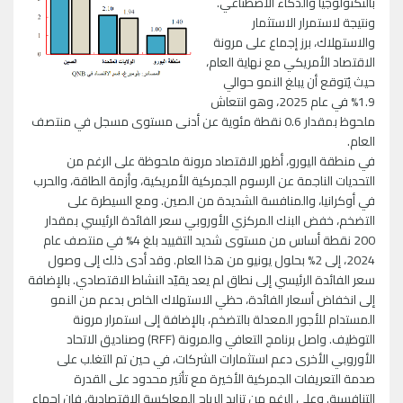
بالتكنولوجيا والذكاء الاصطناعي.
ونتيجة لاستمرار الاستثمار
والاستهلاك، برز إجماع على مرونة
الاقتصاد الأمريكي مع نهاية العام،
حيث يُتوقع أن يبلغ النمو حوالي
1.9% في عام 2025، وهو انتعاش
ملحوظ بمقدار 0.6 نقطة مئوية عن أدنى مستوى مسجل في منتصف
العام.
في منطقة اليورو، أظهر الاقتصاد مرونة ملحوظة على الرغم من
التحديات الناجمة عن الرسوم الجمركية الأمريكية، وأزمة الطاقة، والحرب
في أوكرانيا، والمنافسة الشديدة من الصين. ومع السيطرة على
التضخم، خفض البنك المركزي الأوروبي سعر الفائدة الرئيسي بمقدار
200 نقطة أساس من مستوى شديد التقييد بلغ 4% في منتصف عام
2024، إلى 2% بحلول يونيو من هذا العام. وقد أدى ذلك إلى وصول
سعر الفائدة الرئيسي إلى نطاق لم يعد يقيّد النشاط الاقتصادي. بالإضافة
إلى انخفاض أسعار الفائدة، حظي الاستهلاك الخاص بدعم من النمو
المستدام للأجور المعدلة بالتضخم، بالإضافة إلى استمرار مرونة
التوظيف. واصل برنامج التعافي والمرونة (RFF) وصناديق الاتحاد
الأوروبي الأخرى دعم استثمارات الشركات، في حين تم التغلب على
صدمة التعريفات الجمركية الأخيرة مع تأثير محدود على القدرة
التنافسية. وعلى الرغم من تزايد الرياح المعاكسة الاقتصادية، فإن إجماع