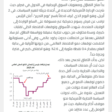
بدأ مناخ التفاؤل ومعنويات السوق الإيجابية في التحول في فبراير، حيث
شرعت الإدارة الأمريكية الجديدة في أجندة جريئة لتغيير السياسات. في 2
أبريل، وهو اليوم الذي عُرف لاحقاً باسم "يوم التحرير"، أعلن الرئيس
ترامب عن فرض رسوم جمركية غير مسبوقة على السلع الواردة إلى
الولايات المتحدة. شهدت الأسواق وتوقعات الاقتصاد الكلي تقلبات
كبيرة، وسط مخاوف من حروب تجارية عميقة وواسعة النطاق. ثم ساد
النقاش بعدها عن احتمالات حدوث ركود عالمي. وفي أدنى مستوياتها،
انخفضت توقعات نمو الاقتصاد العالمي من ذروتها الأولية في بداية
العام بمقدار 0.4 نقطة مئوية إلى 2.6%، وهو انخفاض كبير في فترة
وجيزة جداً.
لكن، بدأت الآفاق تتحسن بعد ذلك،
حيث ثبت أن صدمات السياسات
والتداعيات التجارية جاءت أقل حدة
مما كان متوقعاً في البداية، مع
خضوع توقعات النمو في جميع
أنحاء العالم لعدة جولات من
التعديل. علاوة على ذلك، تحولت
السياسة التجارية الأمريكية نحو
موقف أكثر براغماتية، حيث تم
التوصل إلى عدد متزايد من