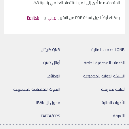
المتحدة، مما أدى إلى نمو الاقتصاد العالمي بنسبة 3%.
يمكنك أيضاً تنزيل نسخة PDF من التقرير
عربي
و
English
QNB للخدمات المالية
QNB كابيتال
الخدمات المصرفية الخاصة
أوائل QNB
الشبكة الدولية للمجموعة
الوظائف
ثقافة مصرفية
البحوث الاقتصادية للمجموعة
الأدوات المالية
محول ال IBAN
التعرفة
FATCA/CRS