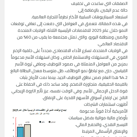
الصفقات التي ساعدت في تخفيف
حالة عدم اليقين، بالإضافة إلى
استبعاد السيناريوهات السلبية الأكثر تطرفاً للتجارة العالمية.
في هذه المقالة، نتعمق في العوامل التي دفعت إلى تعافي توقعات
النمو خلال عام 2025 للاقتصادات الرئيسية الثلاثة: الولايات المتحدة
والصين ومنطقة اليورو، والتي تمثل مجتمعة ما يقرب من 60% من
الاقتصاد العالمي.
في الولايات المتحدة، تسارع الأداء الاقتصادي مجدداً على خلفية الزخم
القوي في الاستهلاك والاستثمار الخاص. وكان استهلاك الأسر مدعوماً
بمزيج من العوامل المتمثلة في صمود التوظيف وصافي ثروة الأسر
القياسي. حتى مع تباطؤ نمو الوظائف، ظل متوسط معدل البطالة البالغ
4.2% هذا العام ضمن نطاق التوظيف الجيد، بينما نمت الأرباح بثبات
بالقيمة الحقيقية، متجاوزة التضخم. وقد ساعد ذلك في الحفاظ على
قوة الدخل الإجمالي للأسر. وفي الوقت نفسه، عزز تأثير الثروة الإيجابي
الناتج عن ارتفاع أسواق الأسهم القدرة على الإنفاق.
أظهرت استثمارات الشركات
الأمريكية أداءً قوياً، مدعومة
بأوضاع مالية مواتية بفضل سياسات
التيسير النقدي، والتحفيز المالي،
والإنفاق الرأسمالي المرتبط