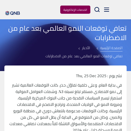
Arama
الخدمات الإلكترونية
تعافي توقعات النمو العالمي بعد عام من
الاضطرابات
الصفحة الرئيسية
الأخبار
تعافي توقعات النمو العالمي بعد عام من الاضطرابات
نشر يوم : Thu, 25 Dec 2025
في بداية العام، وعلى خلفية تفاؤل حذر، كانت التوقعات العالمية تشير
إلى نمو اقتصادي مستقر تبلغ نسبته 3%. وشملت العوامل المواتية
استمرار تيسير السياسات النقدية من جانب البنوك المركزية الرئيسية،
ومرونة النمو في الولايات المتحدة، وتراجع التضخم في الاقتصادات
الرئيسية. وكانت التوقعات مدعومة بانتعاش دوري في منطقة اليورو
والصين. وكان من المتوقع في البداية أن يظل النمو في كل من
الاقتصادات المتقدمة والأسواق الناشئة ثابتاً بمعدلات تضاهي معدلات
النمو المسجلة خلال عام 2024.