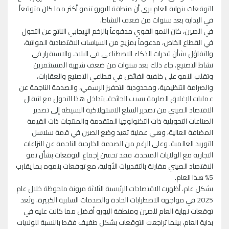
التوقعات بنهاية العام يرى أن منطقة اليورو تنمو أكثر مما كان متوقعاً
في البداية بعد سنوات من ضعف النشاط.
في الصين، كان النمو القوي مدفوعاً بالزخم الإيجابي الناتج عن التحول
في القطاع الخاص، مدعوماً بمزيج من السياسات الاقتصادية المواتية،
والتفاؤل بشأن قدرات الذكاء الاصطناعي في البلاد، والاستقرار في
نشاط التصنيع. جاء ذلك بعد سنوات من ضعف شهية المستثمرين
وتقلب النمو على خلفية الفائض في قطاعي التصنيع والعقارات،
والصرامة التنظيمية، ومحدودية التحفيز الرسمي، والصدمة الناجمة عن
عمليات الإغلاق الصارمة بسبب الجائحة. يتداخل هذا التحول مع انتقال
الاقتصاد الصيني من تصدير السلع الاستهلاكية البسيطة إلى تصدير
الصناعات التحويلية ذات التكنولوجيا المتقدمة والمنتجات ذات القيمة
المضافة العالية، وهي عملية تعيد وضع الصين في قمة سلاسل
التوريد العالمية. وعلى الرغم من الصدمة الخارجية الناجمة عن النزاعات
التجارية مع الولايات المتحدة، فقد تحسن إجماع التوقعات بشأن نمو
الاقتصاد الصيني مقارنة بالتقديرات الأولية، مع توقعات بنموه بما يقارب
5% هذا العام.
بشكل عام، أظهرت الاقتصادات الرئيسية الثلاثة مرونة ملحوظة خلال عام
2025 في مواجهة الاضطرابات الحادة والصدمات السلبية الكبيرة. وتُعد
توقعات نهاية العام للصين ومنطقة اليورو أفضل مما كانت عليه في
بداية العام، بينما تراجعت التوقعات بشكل طفيف فقط بالنسبة للولايات