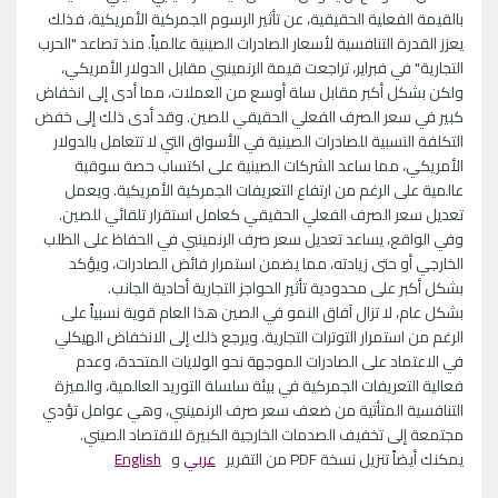
بالقيمة الفعلية الحقيقية، عن تأثير الرسوم الجمركية الأمريكية، فذلك
يعزز القدرة التنافسية لأسعار الصادرات الصينية عالمياً. منذ تصاعد "الحرب
التجارية" في فبراير، تراجعت قيمة الرنمينبي مقابل الدولار الأمريكي،
ولكن بشكل أكبر مقابل سلة أوسع من العملات، مما أدى إلى انخفاض
كبير في سعر الصرف الفعلي الحقيقي للصين. وقد أدى ذلك إلى خفض
التكلفة النسبية للصادرات الصينية في الأسواق التي لا تتعامل بالدولار
الأمريكي، مما ساعد الشركات الصينية على اكتساب حصة سوقية
عالمية على الرغم من ارتفاع التعريفات الجمركية الأمريكية. ويعمل
تعديل سعر الصرف الفعلي الحقيقي كعامل استقرار تلقائي للصين.
وفي الواقع، يساعد تعديل سعر صرف الرنمينبي في الحفاظ على الطلب
الخارجي أو حتى زيادته، مما يضمن استمرار فائض الصادرات، ويؤكد
بشكل أكبر على محدودية تأثير الحواجز التجارية أحادية الجانب.
بشكل عام، لا تزال آفاق النمو في الصين هذا العام قوية نسبياً على
الرغم من استمرار التوترات التجارية. ويرجع ذلك إلى الانخفاض الهيكلي
في الاعتماد على الصادرات الموجهة نحو الولايات المتحدة، وعدم
فعالية التعريفات الجمركية في بيئة سلسلة التوريد العالمية، والميزة
التنافسية المتأتية من ضعف سعر صرف الرنمينبي، وهي عوامل تؤدي
مجتمعة إلى تخفيف الصدمات الخارجية الكبيرة للاقتصاد الصيني.
يمكنك أيضاً تنزيل نسخة PDF من التقرير
عربي
و
English