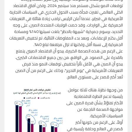
توقعات النمو بشكل مستمر منذ سبتمبر 2024. ولكن آفاق الاقتصاد
الكلي العالمي تغيرت فجأة بسبب التحول الجذري في السياسات التجارية
الأمريكية في فبراير، عندما أعلن الرئيس ترامب زيادة هائلة في التعريفات
الجمركية على الواردات. وقد خصت الولايات المتحدة الصين، على وجه
التحديد، برسوم جمركية "شبيهة بالحظر" بلغت نسبتها 140% ومساحة
أقل بكثير للإعفاءات. وبعد بدء المفاوضات الثنائية، تم تخفيض التعريفات
الجمركية إلى نسبة أقل ولكنها لا تزال مرتفعة تبلغ 40%.
على الرغم من هذه الصدمة الكبيرة، يبدو أن الاقتصاد الصيني يتمتع
بالقدرة على الصمود. في الواقع، من بين جميع الاقتصادات الكبرى،
يبدو أن الصين هي الأقل تأثراً بتخفيض توقعات النمو منذ فرض
التعريفات الأمريكية في "يوم التحرير"، وذلك على الرغم من أن الصين
تُعد أكبر مُصدر على مستوى العالم.
من وجهة نظرنا، هناك ثلاثة عوامل
رئيسية تدعم النظرة الاقتصادية
الأكثر تفاؤلاً بشأن قدرة الصين على
مواجهة الصدمة الناجمة عن
السياسيات الأمريكية.
أولاً، على الرغم من كونها أكبر
مُصدر في العالم وحلقة رئيسية في