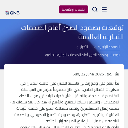
Arama
الخدمات الإلكترونية
توقعات بصمود الصين أمام الصدمات
التجارية العالمية
الصفحة الرئيسية
الأخبار
توقعات بصمود الصين أمام الصدمات التجارية العالمية
نشر يوم : Sun, 22 June 2025
بدأ العام على وقع إيجابي بالنسبة للصين على خلفية التحسن في
معنويات القطاع الخاص، الذي كان مدفوعاً بمزيج من السياسات
الاقتصادية الداعمة، والتفاؤل بشأن قدرات البلاد في مجال الذكاء
الاصطناعي، واستقرار نشاط التصنيع. والأهم أن هذا جاء بعد سنوات من
ضعف إقبال المستثمرين وتقلب معدلات النمو على خلفية الأزمات
العقارية، والقيود التنظيمية، ومحدودية التحفيز الحكومي، والصدمة
الناجمة عن عمليات الإغلاق الصارمة إبان الجائحة.
وأدت هذه التوقعات والتحولات الإيجابية إلى تعزيز النشاط وزيادة