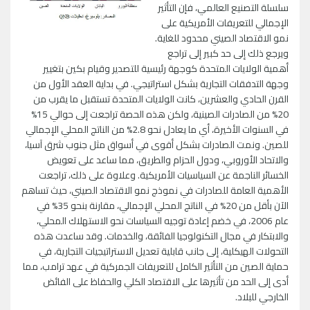
سلسلة التصنيع العالمي، فإن التأثير
الإجمالي للتعريفات الأمريكية على
نمو الاقتصاد الصيني محدود للغاية.
ويرجع ذلك إلى حد كبير إلى تراجع
أهمية الولايات المتحدة كوجهة رئيسية للتصدير وقيام بكين بتغيير
وجهة التدفقات التجارية بشكل استراتيجي. في بداية العقد الأول من
القرن الحادي والعشرين، كانت الولايات المتحدة تستقبل ما يقرب من
20% من الصادرات الصينية، ولكن هذه الحصة تراجعت إلى حوالي 15%
في السنوات الأخيرة، أي ما يعادل نحو 2.8% من الناتج المحلي الإجمالي
للصين. ونمت الصادرات بشكل أقوى في أسواق مثل جنوب شرق آسيا،
والاتحاد الأوروبي، ودول الحزام والطريق، مما ساعد على تعويض
الخسائر الناجمة عن السياسيات الأمريكية. وعلاوة على ذلك، تراجعت
الأهمية العامة للصادرات في نموذج نمو الاقتصاد الصيني، حيث تساهم
الآن بأقل من 20% في الناتج المحلي الإجمالي، مقارنة بنحو 35% في
عام 2006، في خضم إعادة توجيه السياسات نحو الاستهلاك المحلي،
والابتكار في مجال التكنولوجيا الفائقة، والخدمات. وقد ساعدت هذه
التحولات الهيكلية، إلى جانب قابلية تعديل الاستراتيجيات التجارية، في
حماية الصين من التأثير الكامل للتعريفات الجمركية في عهد ترامب، مما
أدى إلى الحد من تأثيرها على الاقتصاد الكلي والحفاظ على الفائض
الخارجي للبلاد.