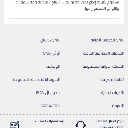
ستقوم شركة إيداع بمعالجة توزيعات الأرباح المرحلية وفقا للقواعد
واللوائح المعمول بها.
QNB للخدمات المالية
QNB كابيتال
الخدمات المصرفية الخاصة
أوائل QNB
الشبكة الدولية للمجموعة
الوظائف
ثقافة مصرفية
البحوث الاقتصادية للمجموعة
الأدوات المالية
محول ال IBAN
التعرفة
FATCA/CRS
مركز اتصال العملاء
إستفسارات العملاء
7777 4440 974+