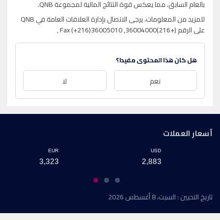
بالعام السابق، مما يعكس قوة النتائج المالية لمجموعة QNB.
للمزيد من المعلومات، يرجى الاتصال بإدارة العلاقات العامة في QNB
على الرقم (+216)36004000, Fax (+216)36005010 ,
هل كان هذا المحتوى مفيدا؟
نعم
لا
أسعار العملات
EUR
USD
3,323
2,883
تاريخ التحيين : السبت، 8 أغسطس 2026