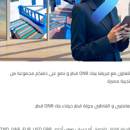
اﻟﻴﻮم ﻧﻤﻜﻨﻜﻢ ﻣﻦ ﻓﺘﺢ ﺣﺴﺎب ﺑﺒﻨﻚ QNB ﺗﻮﻧﺲ ﺑﺎﻟﺘﻌﺎون ﻣﻊ ﻓﺮﻳﻘﻨﺎ ﺑﺒﻨﻚ QNB ﻗﻄﺮ و ﻧﻀﻊ ﻋﻠﻰ ذﻣﺘﻜﻢ ﻣﺠﻤﻮﻋﺔ ﻣﻦ
ﺘﺠﺮﺑﺔ ﻣﻤﻴﺰة
ﻴﻦ و اﻟﻘﺎﻃﻨﻴﻦ ﺑﺪوﻟﺔ ﻗﻄﺮ ﺣﺮﻓﺎء ﺑﻨﻚ QNB ﻗﻄﺮ.
بل للتحويل أو حساب صرف أجنبي TND, QAR, EUR, USD,GBP