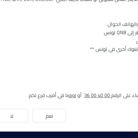
 والهاتف الجوال
ﺎء ﻋﻠﻰ اﻟﺮﻗﻢ
00 40 00 36
أو زوروﻧﺎ ﻓﻲ أﻗﺮب ﻓﺮع ﻟﻜﻢ.
نعم
لا