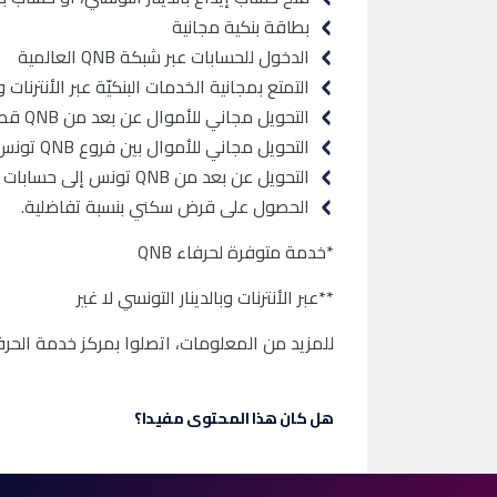
بطاقة بنكية مجانية
الدخول للحسابات عبر شبكة QNB العالمية
التمتع بمجانية الخدمات البنكيّة عبر الأنترنات
التحويل مجاني للأموال عن بعد من QNB قطر إلى QNB تونس
التحويل مجاني للأموال بين فروع QNB تونس
التحويل عن بعد من QNB تونس إلى حسابات لبنوك أخرى في تونس **
اﻟﺤﺼﻮل ﻋﻠﻰ ﻗﺮض ﺳﻜﻨﻲ ﺑﻨﺴﺒﺔ ﺗﻔﺎﺿﻠﻴﺔ.
*خدمة متوفرة لحرفاء QNB
**عبر الأنترنات وبالدينار التونسي لا غير
ﻟﻠﻤﺰﻳﺪ ﻣﻦ اﻟﻤﻌﻠﻮﻣﺎت، اﺗﺼﻠﻮا ﺑﻤﺮﻛﺰ ﺧﺪﻣﺔ اﻟﺤﺮﻓ
هل كان هذا المحتوى مفيدا؟