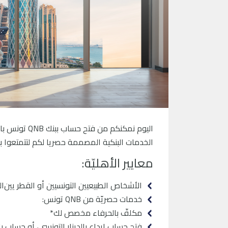
اﻟﺨﺪﻣﺎت اﻟﺒﻨﻜﻴﺔ اﻟﻤﺼﻤﻤﺔ ﺣﺼﺮﻳﺎ ﻟﻜﻢ ﻟﺘﺘﻤﺘﻌﻮا ﺑ
معايير الأهليّة:
اﻷﺷﺨﺎص اﻟﻄﺒﻴﻌﻴﻴﻦ اﻟﺘﻮﻧﺴﻴﻴﻦ أو اﻟﻘﻄﺮ ﻳﻴﻦاﻟﻌﺎﻣﻠﻴ
خدمات حصريّة من QNB تونس:
مكلفّ بالحرفاء مخصص لك*
فتح حساب إيداع بالدينار التونسي، أو حساب بالدينار القا