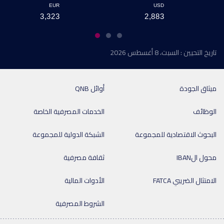
EUR
USD
3,323
2,883
تاريخ التحيين : السبت، 8 أغسطس 2026
ميثاق الجودة
أوائل QNB
الوظائف
الخدمات المصرفية الخاصة
البحوث الاقتصادية للمجموعة
الشبكة الدولية للمجموعة
محول الIBAN
ثقافة مصرفية
الامتثال الضريبي FATCA
الأدوات المالية
الشروط المصرفية