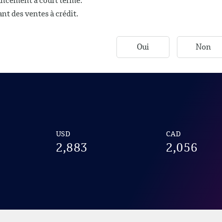
ancement à court terme.
nt des ventes à crédit.
Oui
Non
USD
CAD
2,883
2,056