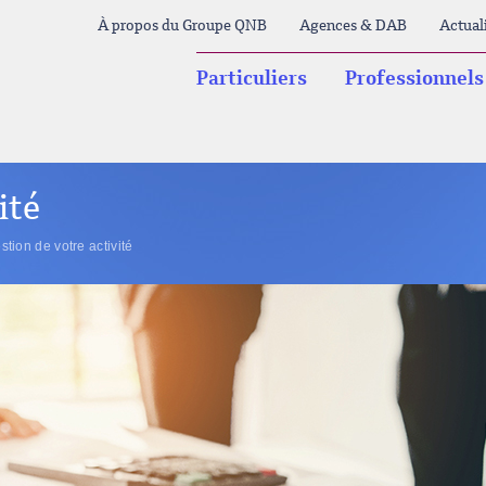
À propos du Groupe QNB
Agences & DAB
Actual
Particuliers
Professionnels
ité
stion de votre activité