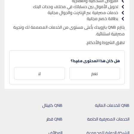
القروض الشخصية والعقارية
تحويل الأموال بين حساباتك في مختلف وحدات البنك
خدمات مصرفية عبر الإنترنت والجوال مجانية
بطاقة خصم مجانية
يلتزم QNB بتزويدك بأعلى مستوى من الخدمات المصممة لك وتجربة
مصرفية استثنائية.
تطبق الشروط والأحكام.
هل كان هذا المحتوى مفيدا؟
نعم
لا
QNB للخدمات المالية
QNB كابيتال
الخدمات المصرفية الخاصة
QNB قطر
الشبكة الدولية للمجموعة
الوظائف