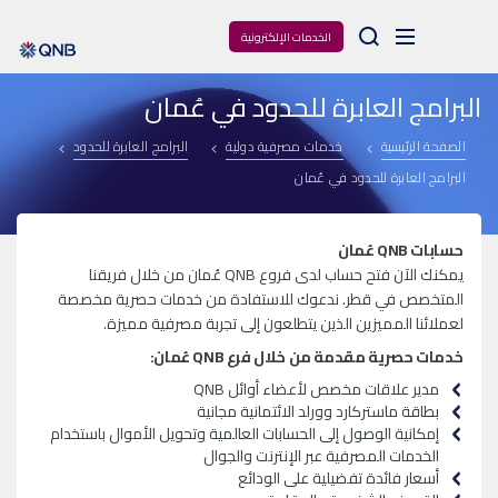
Arama
الخدمات الإلكترونية
البرامج العابرة للحدود في عُمان
الصفحة الرئيسية
خدمات مصرفية دولية
البرامج العابرة للحدود
البرامج العابرة للحدود في عُمان
حسابات QNB عُمان
يمكنك الآن فتح حساب لدى فروع QNB عُمان من خلال فريقنا
المتخصص في قطر. ندعوك للاستفادة من خدمات حصرية مخصصة
لعملائنا المميزين الذين يتطلعون إلى تجربة مصرفية مميزة.
خدمات حصرية مقدمة من خلال فرع QNB عُمان:
مدير علاقات مخصص لأعضاء أوائل QNB
بطاقة ماستركارد وورلد الائتمانية مجانية
إمكانية الوصول إلى الحسابات العالمية وتحويل الأموال باستخدام
الخدمات المصرفية عبر الإنترنت والجوال
أسعار فائدة تفضيلية على الودائع