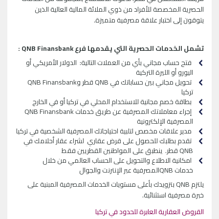
الحصرية المخصصة للأفراد من ذوي الملائة المالية العالية الذين
يتوقون إلى اختبار علاقة مصرفية متميزة.
تشمل الخدمات الحصرية التي يقدمها فرع QNB Finansbank :
فتح حساب مجاني بأي من العملات التالية: الدولار الأمريكي أو
اليورو أو الليرة التركية
تحويل مجاني بين حساباتك في QNB قطر وQNB Finansbank
تركيا
بطاقة خصم مجانية للاستخدام المحلي في تركيا أو في الخارج
إجراء معاملاتك المصرفية عن طريق خدمات QNB Finansbank
المصرفية الإلكترونية
مدير علاقات مخصص لتلبية احتياجاتك المصرفية الشخصية في تركيا
تقدم بطلبك للحصول على قرض عقاري لشراء عقار أحلامك في
QNB قطر. ينطبق على المواطنين القطريين فقط
امكانية الاطلاع والتحويل على الحساب العالمي من خلال
خدمات QNBالمصرفية عبر الإنترنت والجوال
يلتزم QNB بتزويدك بأعلى مستويات الخدمات المصرفية المبنية على
خبرة مصرفية استثنائية.
القروض العقارية العابرة للحدود في تركيا