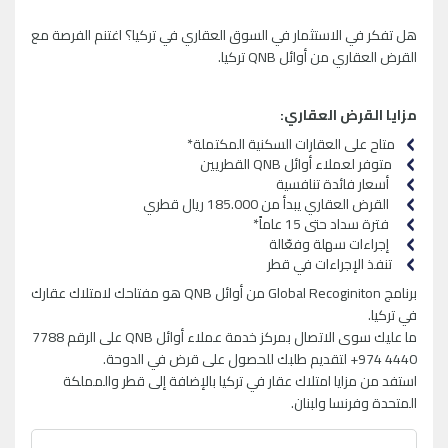
هل تفكر في الاستثمار في السوق العقاري في تركيا؟ اغتنم الفرصة مع
القرض العقاري من أوائل QNB تركيا.
مزايا القرض العقاري:
متاح على العقارات السكنية المكتملة*
متوفر لعملاء أوائل QNB القطريين
أسعار فائدة تنافسية
القرض العقاري يبدأ من 185.000 ريال قطري
فترة سداد حتى 15 عاماً*
إجراءات سهلة وفعّالة
تنفذ الإجراءات في قطر
برنامج Global Recoginiton من أوائل QNB هو مفتاحك لامتلاك عقارك
في تركيا.
ما عليك سوى الاتصال بمركز خدمة عملاء أوائل QNB على الرقم 7788
4440 974+ لتقديم طلبك للحصول على قرض في الدوحة.
استفد من مزايا امتلاك عقار في تركيا بالإضافة إلى قطر والمملكة
المتحدة وفرنسا ولبنان.