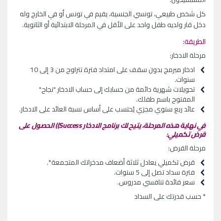
كل شخص طبيعي، تونسي الجنسية، يقيم في تونس أو في الخارج وله
دخل قار ولديه طفل واحد على الأقل في المرحلة الابتدائية أو الثانوية.
الطريقة:
مرحلة الادخار:
ادخار مبرمج بدون سقف على امتداد فترة تتراوح من 3 إلى 10
سنوات.
تحويلات شهرية دائمة من حسابك إلى حساب الادخار "نجاح"
المفتوح باسم طفلك.
عائد ربع سنوي مجزي يُحتسب على أساس نسبة العائد على الادخار.
في نهاية هذه المرحلة، يتيح لك برنامج
الادخار
Success)
)
الحصول على
قرض تكميلي:
مرحلة القرض:
قرض تكميلي يعادل ثلاثة أضعاف مدخراتك المتجمعة*.
فترة سداد تصل إلى 5 سنوات.
سعر فائدة تنافسي مدروس.
* حسب قدرتك على السداد