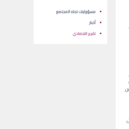
مسؤوليات تجاه المجتمع
أخبار
تقرير اقتصادي
25% من
فظ بأقل من 12% فقط من
ل