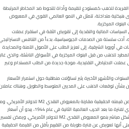
نة الفريدة للذهب كمستودع للقيمة وأداة للتحوط ضد المخاطر المرتبطة
وى هيكلية متداخلة، تتمثل في النمو العالمي القوي في المعروض
البنوك المركزية.
 السياسات المالية والنقدية إلى تقويض الثقة في استقرار عملات
 أدت سلسلة من الصدمات الجيوسياسية، بدءاً من التنافس الاستراتيجي
ات في أوروبا الشرقية، إلى تعزيز الطلب على الأصول الآمنة والمحايدة
المطرد للذهب من قبل البنوك المركزية في الأسواق الناشئة، والذي غالبا
ى عملات الاحتياطي التقليدية، موجة جديدة من الطلب المستدام وغير
لسنوات والأشهر الأخيرة يثير تساؤلات منطقية حول استمرار الأسعار
فائلين بشأن توقعات الذهب على المديين المتوسط والطويل. وهناك عاملان
أولاً، تبدو أسعار الذهب "عادلة" إن لم تكن أقل من قيمته الحقيقية مقارنة بالمعروض النقدي M2 للدولار الأمر
اتفاقية بريتون وودز، التي أرست النظام الاقتصادي لفترة ما بعد الحرب العالمية الثانية في عام 1944، يبدو أن أسعار
الذهب طويلة الأجل بالدولار الأمريكي مرتبطة بشكل مباشر بنمو المعروض النقدي M2 للدولار الأمريكي. ويمكن تفسير
على أنها تعويض عن فترة طويلة من التقييم بأقل من القيمة الحقيقية