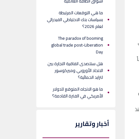
أسواق الطاقة العالمية
ما هي التوقعات المرتبطة
بسياسات بنك الاحتياطي الفيدرالي
لعام 2026؟
The paradox of booming
global trade post-Liberation
Day
ً
هل ستتصدى اتفاقية التجارة بين
الاتحاد الأوروبي وميركوسور
لتزايد الحمائية؟
ما هو الاتجاه المتوقع للدولار
الأمريكي في الفترة القادمة؟
يكي. ومنذ
أخبار وتقارير