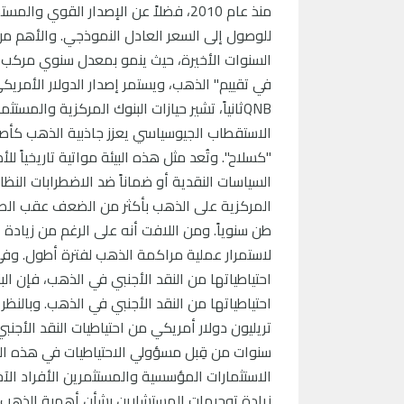
في تقييم" الذهب، ويستمر إصدار الدولار الأمريك
QNBثانياً، تشير حيازات البنوك المركزية والم
الاستقطاب الجيوسياسي يعزز جاذبية الذهب كأصل مح
"كسلاح". وتُعد مثل هذه البيئة مواتية تاريخيا
السياسات النقدية أو ضماناً ضد الاضطرابات الن
طن سنوياً. ومن اللافت أنه على الرغم من زيادة 
تريليون دولار أمريكي من احتياطيات النقد الأجن
سنوات من قِبل مسؤولي الاحتياطيات في هذه الب
الاستثمارات المؤسسية والمستثمرين الأفراد 
زيادة توجيهات المستشارين بشأن أهمية الذهب 