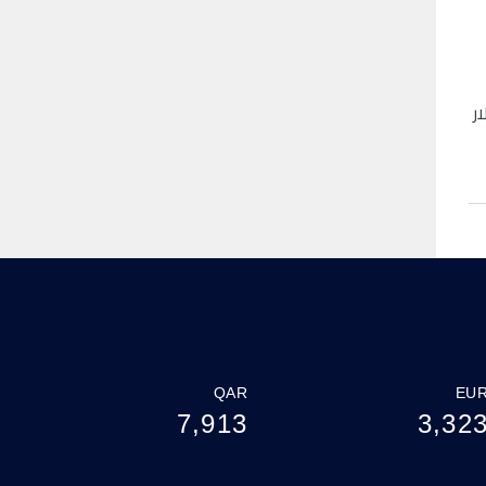
 مستقرة بشكل جيد عند حوالي 4,000 دولار
QAR
EU
7,913
3,32