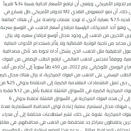
منذ عام 2010، فضلاً عن الإصدار القوي والمستمر للدولار الأمريكي. ويتعين أن ترتفع الأسعار الحالية بنسبة 34% تقريباً
للوصول إلى السعر العادل النموذجي. والأهم من ذلك، أن نمو المعروض النقدي M2 للدولار الأمريكي ظل يتسارع في
السنوات الأخيرة، حيث ينمو بمعدل سنوي مركب قدره 7.5%. بعبارة أخرى، لا توجد علامات واضحة على أن هناك "مبالغة
ي، وهو أحد المحركات الرئيسية لارتفاع أسعار الذهب، في التوسع بسرعة.
ستثمرين الآخرين من الذهب إلى وجود مجال أوسع لارتفاع سعره. ولا يزال
ايد من ناحية الولاية القضائية ولا يتأثر باستخدام الأدوات المالية
ً للأصول الحقيقية مثل الذهب، الذي يشكل أداة تحوط ضد تآكل مصداقية
ظامية. ووفقاً لمجلس الذهب العالمي، ارتفع الطلب الإضافي من البنوك
المركزية على الذهب بأكثر من الضعف عقب الصراع الروسي الأوكراني عام 2022، من 450 طناً سنوياً إلى أكثر من ألف
الطلب الرسمي على الذهب من البنوك المركزية، لا يزال هناك مجال كبير
لاستمرار عملية مراكمة الذهب لفترة أطول. وفي حين تميل الاقتصادات المتقدمة الكبيرة إلى الاحتفاظ بحوالي 
احتياطياتها من النقد الأجنبي في الذهب، فإن البنوك المركزية الكبيرة في الأسواق الناشئة تحت
احتياطياتها من النقد الأجنبي في الذهب. وبالنظر إلى أن هذه البنوك المركزية في الأسواق الناشئة تحتفظ بحوالي 6
بي، فهناك مجال لاستمرار عملية إعادة توازن المحافظ الاستثمارية لعدة
نوك المركزية. علاوة على ذلك، تشير استطلاعات مختلفة إلى أن مدراء
الآخرين يحتفظون بمراكز جد منخفضة من الذهب في محافظهم، في مقاب
لمختلف المحافظ. وبالتالي، يدعم هذا الوضع استقرار الطلب المؤسسي