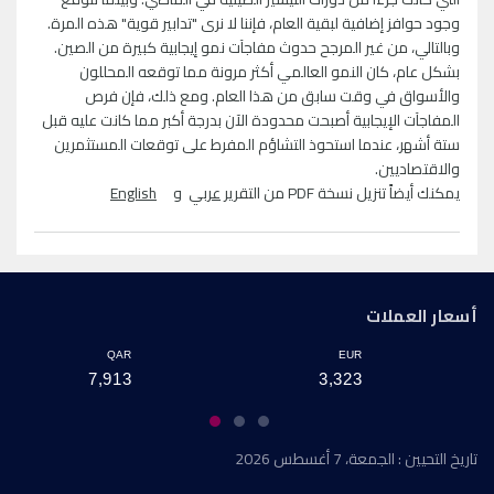
وجود حوافز إضافية لبقية العام، فإننا لا نرى "تدابير قوية" هذه المرة.
وبالتالي، من غير المرجح حدوث مفاجآت نمو إيجابية كبيرة من الصين.
بشكل عام، كان النمو العالمي أكثر مرونة مما توقعه المحللون
والأسواق في وقت سابق من هذا العام. ومع ذلك، فإن فرص
المفاجآت الإيجابية أصبحت محدودة الآن بدرجة أكبر مما كانت عليه قبل
ستة أشهر، عندما استحوذ التشاؤم المفرط على توقعات المستثمرين
والاقتصاديين.
يمكنك أيضاً تنزيل نسخة PDF من التقرير
عربي
و
English
أسعار العملات
QAR
EUR
7,913
3,323
تاريخ التحيين : الجمعة، 7 أغسطس 2026