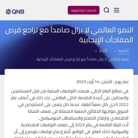
Arama
الخدمات الإلكترونية
النمو العالمي لا يزال صامداً مع تراجع فرص
المفاجآت الإيجابية
الرئيسية
الأخبار
النمو العالمي لا يزال صامداً مع تراجع فرص المفاجآت الإيجابية
نشر يوم : الاثنين، 14 أوت 2023
في مطلع العام الحالي، هيمنت التوقعات السلبية من قبل المستثمرين
والمحللين على أجندة الاقتصاد الكلي العالمي. جاء ذلك في أعقاب عام
2022 الذي كان صعباً للغاية، عندما كان يتعين على المشاركين في
السوق مواجهة الحقائق الصعبة المتمثلة في ضعف النشاط
الاقتصادي وارتفاع التضخم والاستقطاب الجيوسياسي.
أدت البيئة القاتمة في يناير 2023 إلى ضعف التوقعات الاقتصادية
والسوقية لذلك العام. في الواقع، أشار إجماع توقعات بلومبرغ إلى أن