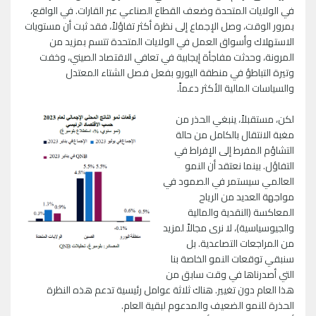
في الولايات المتحدة وضعف القطاع الصناعي عبر القارات. في الواقع،
بمرور الوقت، وصل الإجماع إلى نظرة أكثر تفاؤلاً، فقد ثبت أن مستويات
الاستهلاك وأسواق العمل في الولايات المتحدة تتسم بمزيد من
المرونة، وحدثت مفاجأة إيجابية في تعافي الاقتصاد الصيني، وخفت
وتيرة التباطؤ في منطقة اليورو بفعل فصل الشتاء المعتدل
والسياسات المالية الأكثر دعماً.
لكن، مستقبلاً، ينبغي الحذر من
مغبة الانتقال بالكامل من حالة
التشاؤم المفرط إلى الإفراط في
التفاؤل. بينما نعتقد أن النمو
العالمي سيستمر في الصمود في
مواجهة العديد من الرياح
المعاكسة (النقدية والمالية
والجيوسياسية)، لا نرى مجالاً لمزيد
من المراجعات التصاعدية. بل
سنبقي توقعات النمو الخاصة بنا
التي أصدرناها في وقت سابق من
هذا العام دون تغيير. هناك ثلاثة عوامل رئيسية تدعم هذه النظرة
الحذرة للنمو الضعيف والمدعوم لبقية العام.