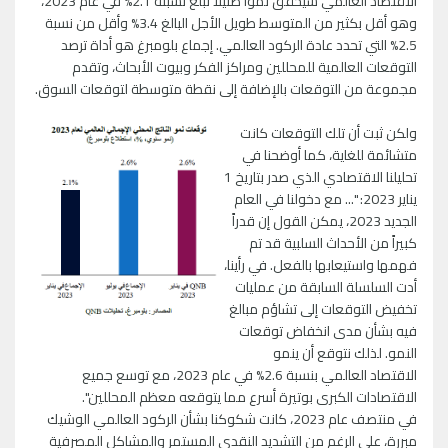
الاقتصاد العالمي سيحقق نمواً ضئيلاً تبلغ نسبته 2.1% في عام 2023،
وهو أقل بكثير من المتوسط طويل الأجل البالغ 3.4% وأقل من نسبة
2.5% التي تحدد عادة الركود العالمي. إجماع بلومبرغ هو أداة ترصد
التوقعات العالمية للمحللين ومراكز الفكر وبيوت الأبحاث، وتقدم
مجموعة من التوقعات بالإضافة إلى نقطة متوسطة لتوقعات السوق.
ولكن ثبت أن تلك التوقعات كانت
متشائمة للغاية، كما أوضحنا في
تحليلنا الاقتصادي الذي صدر بتاريخ 1
يناير 2023: "... مع دخولنا في العام
الجديد 2023، يمكن القول إن قدراً
كبيراً من الأحداث السلبية قد تم
فهمها واستيعابها بالفعل. في رأينا،
أدت السلسلة السابقة من عمليات
تخفيض التوقعات إلى تشاؤم مبالغ
فيه بشأن مدى انخفاض توقعات
النمو. لذلك نتوقع أن ينمو
الاقتصاد العالمي بنسبة 2.6% في عام 2023، مع توسع جميع
الاقتصادات الكبرى بوتيرة أسرع مما يتوقعه معظم المحللين".
في منتصف عام 2023، كانت شكوكنا بشأن الركود العالمي الوشيك
مبررة، على الرغم من التشديد النقدي المستمر والمشاكل المصرفية