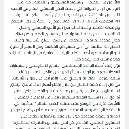
أولاً، من غير المحتمل أن يستفيد المستهلكون العالميون من نفس
النوع من الرياح المواتية التي دعمت الدخل الحقيقي المتاح في النصف
الأول من عام 2023. أدى التصحيح الحاد في أسعار السلع الأساسية،
التي انخفضت بأكثر من 30% في حوالي عام، إلى تباطؤ كبير في التضخم
وتوقعات التضخم. ونتيجة لذلك، تعزز نمو الأجور الحقيقي والدخل
المتاح، مما زاد من دعم الاستهلاك على مستوى العالم. ولكن هناك
مجال محدود لمزيد من الانخفاض في أسعار السلع الأساسية. وصلت
المخزونات العالمية إلى أدنى مستوياتها القياسية ومن المرجح أن يكون
نمو الإمداد محدوداً، حيث تتطلب الزيادات الإضافية في الإنتاج استثمارات
جديدة ليست قيد الإعداد حالياً.
يؤثر ارتفاع أسعار الفائدة الرسمية على الإنفاق الاستهلاكي واستثمارات
الشركات. مع مرور الوقت، سيتأثر المزيد من مالكي المنازل بارتفاع
تكلفة القروض العقارية. وينطبق نفس الأمر أيضاً على ديون الشركات.
في ظل زيادة كلفة الائتمان من خلال ارتفاع أسعار الفائدة، فإن الإنفاق
الاستثماري الإجمالي سيقلل من مساهمة نمو القطاع الخاص. ومن
ثم، فإن تأثير السياسة النقدية سيتغلغل ببطء في الاقتصاد الحقيقي.
ثالثاً، بعد فترة من التوسع عقب عملية "إعادة الانفتاح" المتأخرة التي
تلت فترة الجائحة، يفقد الاقتصاد الصيني زخمه مرة أخرى. تعتبر الحوافز
المالية والنقدية محدودة حتى الآن، فقد تم تعديلها للحفاظ على
المستوى الطبيعي للنشاط ولكن ليس لإنتاج نوع الطفرات الاستثمارية
التي كانت جزءاً من دورات التيسير الصينية في الماضي. وبينما نتوقع