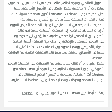
التمويل العالمي. ونتيجة لذلك، يملك العديد من المستثمرين العالميين
مراكز ذات أوزان مرتفعة بشكل هيكلي في الأصول الأمريكية، بينما
تظل تخصيصاتهم للاقتصادات المتقدمة الأخرى منخفضة نسبياً. لذلك،
فحتى التغييرات الطفيفة نسبياً في توزيع الأصول العالمية، مثل
التخفيضات البسيطة في الاستثمار في الولايات المتحدة لأغراض التنويع
أو إدارة المخاطر، قد تؤدي إلى تدفقات رأسمالية كبيرة نحو فئات
الأصول التي لا تُخصص لها حصص كافية، مما يؤدي إلى ضغوط بيع
على الدولار الأمريكي. بالإضافة إلى ذلك، فإن انخفاض أسعار الفائدة
بالدولار الأمريكي يوسع الفجوة بين العملات ذات العائد الأعلى، لا
سيما في الأسواق الناشئة، مما يحفز تزايد التدفقات الخارجة من الولايات
المتحدة.
بشكل عام، نرى أن هناك مجالاً لمزيد من التعديلات على تقييمات الدولار
الأمريكي تتجاوز المستويات الحالية. ومن المرجح أن تتجه العملة نحو
مستويات أكثر "اعتدالاً"، مدعومة بـ "تطبيع" الوضع الاستثنائي في
الولايات المتحدة وتحركات أوسع لإعادة التوازن للمحافظ الاستثمارية.
يمكنك أيضاً تنزيل نسخة PDF من التقرير
عربي
و
English