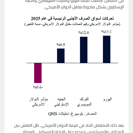
في المقابل، ارتفعت قيمة اليورو والفرنك السويسري والجنيه
الإسترليني بشكل ملحوظ مقابل الدولار الأمريكي.
بعد ذلك الانخفاض الحاد في قيمة الدولار الأمريكي، ظل النقاش بين
المحللين والمستثمرين يتمحور حول الاتجاه المستقبلي للعملة