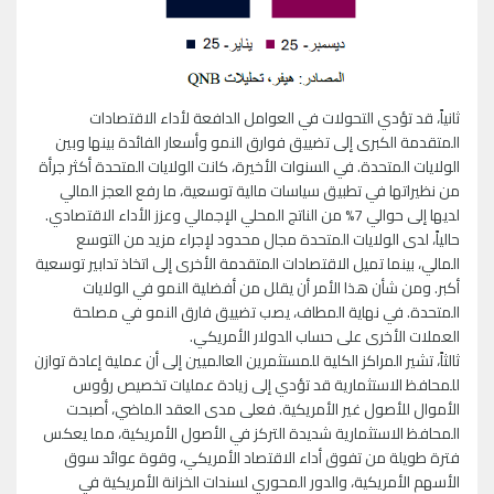
ثانياً، قد تؤدي التحولات في العوامل الدافعة لأداء الاقتصادات
المتقدمة الكبرى إلى تضييق فوارق النمو وأسعار الفائدة بينها وبين
الولايات المتحدة. في السنوات الأخيرة، كانت الولايات المتحدة أكثر جرأة
من نظيراتها في تطبيق سياسات مالية توسعية، ما رفع العجز المالي
لديها إلى حوالي 7% من الناتج المحلي الإجمالي وعزز الأداء الاقتصادي.
حالياً، لدى الولايات المتحدة مجال محدود لإجراء مزيد من التوسع
المالي، بينما تميل الاقتصادات المتقدمة الأخرى إلى اتخاذ تدابير توسعية
أكبر. ومن شأن هذا الأمر أن يقلل من أفضلية النمو في الولايات
المتحدة. في نهاية المطاف، يصب تضييق فارق النمو في مصلحة
العملات الأخرى على حساب الدولار الأمريكي.
ثالثاً، تشير المراكز الكلية للمستثمرين العالميين إلى أن عملية إعادة توازن
للمحافظ الاستثمارية قد تؤدي إلى زيادة عمليات تخصيص رؤوس
الأموال للأصول غير الأمريكية. فعلى مدى العقد الماضي، أصبحت
المحافظ الاستثمارية شديدة التركز في الأصول الأمريكية، مما يعكس
فترة طويلة من تفوق أداء الاقتصاد الأمريكي، وقوة عوائد سوق
الأسهم الأمريكية، والدور المحوري لسندات الخزانة الأمريكية في