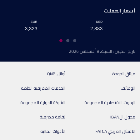
أسعار العملات
EUR
USD
3,323
2,883
تاريخ التحيين : السبت، 8 أغسطس 2026
ميثاق الجودة
أوائل QNB
الوظائف
الخدمات المصرفية الخاصة
البحوث الاقتصادية للمجموعة
الشبكة الدولية للمجموعة
محول الIBAN
ثقافة مصرفية
الامتثال الضريبي FATCA
الأدوات المالية