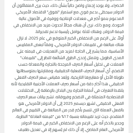
الخضراء، ولا يوجد إجماع واضح حالياً بشأن ذلك، حيث يرى المتفائلون أن
الدولار سيحظى بدعم قوي مع استمرار "تفوق" الاقتصاد الأمريكي
المدعوم بنمو أكبر في معدلات الإنتاجية ووفرة في الأصول عالية
الجودة. ومع ذلك، نرى أن هناك مجالاً لحدوث مزيد من الانخفاض في
قيمة الدولار. وهناك ثلاثة عوامل رئيسية تدعم تقديراتنا.
أولاً، على الرغم من الانخفاض الكبير المتوقع في عام 2025، لا تزال
هناك مبالغة في تقييمات الدولار الأمريكي، وفقاً لبعض المقاييس
الأساسية، مما يشير إلى الحاجة لمزيد من التعديلات في قيمته على
المدى الطويل. وتتمثل إحدى الطرق الشائعة للنظر إلى "تقييمات"
العملات في تحليل أسعار الصرف المرجحة بالتجارة والمعدلة حسب
التضخم، أي أسعار الصرف الفعلية الحقيقية، ومقارنتها بمتوسطاتها
طويلة الأجل أو معاييرها التاريخية. ويُعد مقياس سعر الصرف الفعلي
الحقيقي هذا أكثر دقة من أسعار صرف العملات الأجنبية التقليدية لأنه
يلتقط التغيرات في أنماط التجارة بين البلدان بالإضافة إلى الاختلالات
الاقتصادية المتمثلة في التضخم وفروقاته. تشير بيانات سعر الصرف
الفعلي الحقيقي لشهر ديسمبر 2025 إلى أن الدولار الأمريكي هو
بالفعل العملة التي تتسم بأكبر قدر من المبالغة في التقييم في العالم
المتقدم، حيث تزيد تقييماته بنسبة 17% من "قيمته العادلة" النظرية.
وجدير بالذكر أنه على الرغم من الانخفاض الكبير في قيمة الدولار
الأمريكي العام الماضي، إلا أن ذلك لم يُسهم إلا في تعديل طفيف