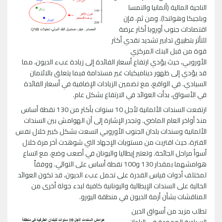
الناحية المالية (ألمانيا والنمسا
وبلجيكا وهولندا). ومن ثم، فإن
اقتصادات جنوب أوروبا أكثر عرضة
للتأثر بتطبيق تدابير تشديد نقدي أكثر
قوة من قبل البنك المركزي
الأوروبي، حيث يؤدي ارتفاع أسعار الفائدة إلى زيادة عبء الديون، مما
قد يؤدي إلى ظهور ديناميكيات غير مستدامة فيما يتعلق بالائتمان
السيادي. في الواقع، مع تضمين الزيادات الإضافية في أسعار الفائدة
في الأسواق، بدأت العوائد في الارتفاع بشكل عام.
ارتفعت السندات الألمانية لأجل 10 سنوات بأكثر من 130 نقطة أساس
منذ أواخر العام الماضي. وتجدر الإشارة إلى أن الهوامش بين السندات
الألمانية وسندات بلدان الجنوب الأوروبي اتسعت بشكل كبير خلال نفس
الفترة، حيث اقتربت من مستويات الإجهاد التي شوهدت آخر مرة خلال
أسوأ مراحل الجائحة. وتعتبر إيطاليا واليونان في أصعب وضع، مع اتساع
هوامشهما بمقدار 130 و100 نقطة أساس على التوالي. ووفقاً
لمختلف أدوات قياس القدرة على تحمل عبء الديون، قد تكون العوائد
الحالية على السندات الإيطالية واليونانية كافية لبدء جولة أخرى من
المناقشات بشأن أزمة الديون في منطقة اليورو.
تطلب مزيد من أسواق الدين