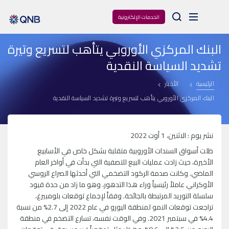
Arama
الخدمات الإلكترونية
البنك المركزي الأوروبي يتأهب لتسريع وتيرة
تشديد السياسة النقدية
الرئيسية
الأخبار
البنك المركزي الأوروبي يتأهب لتسريع وتيرة تشديد السياسة النقدية
نشر يوم : الاثنين، 1 أوت 2022
ظلت أسواق السندات الأوروبية متقلبة بشكل خاص في الأسابيع
الأخيرة، حيث زادت عمليات البيع للتصفية التي بدأت في أواخر العام
الماضي. وكانت صدمة الركود التضخمي التي أحدثها الصراع الروسي
الأوكراني عاملاً رئيسياً وراء هذا التدهور، وهو ما زاد من حدة قيود
سلسلة التوريد المرتبطة بالجائحة. وفقاً لإجماع توقعات بلومبيرغ،
تراجعت توقعات النمو لمنطقة اليورو في عام 2022 إلى 2.7% من نسبة
4.4% في سبتمبر 2021. وفي الوقت نفسه، تسارع التضخم في منطقة