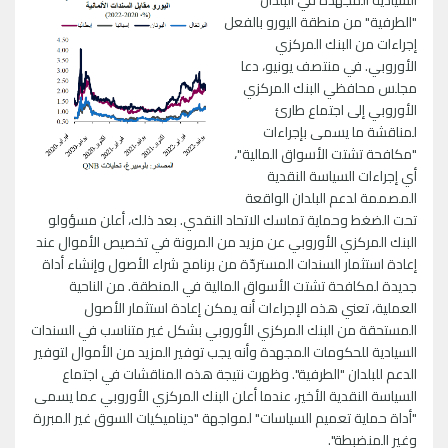
السيادية المجهدة في البلدان
"الطرفية" من منطقة اليورو بالفعل
إجراءات من البنك المركزي
الأوروبي. في منتصف يونيو، دعا
مجلس محافظي البنك المركزي
الأوروبي إلى اجتماع طارئ
لمناقشة ما يسمى بإجراءات
"مكافحة تشتت الأسواق المالية"،
أي إجراءات السياسة النقدية
المصممة لدعم البلدان الواقعة
تحت الضغط وحماية تماسك الاتحاد النقدي. بعد ذلك، أعلن مسؤولو
البنك المركزي الأوروبي عن مزيد من المرونة في تخصيص الأموال عند
إعادة استثمار السندات المستردّة من برنامج شراء الأصول وإنشاء أداة
جديدة لمكافحة تشتت الأسواق المالية في المنطقة. من الناحية
العملية، تعني هذه الإجراءات أنه يمكن إعادة استثمار الأصول
المستحقة من البنك المركزي الأوروبي بشكل غير متناسب في السندات
السيادية للحكومات المجهدة وأنه يجب توفير المزيد من الأموال لتوفير
الدعم للبلدان "الطرفية". وظهرت نتيجة هذه المناقشات في اجتماع
السياسة النقدية الأخير، عندما أعلن البنك المركزي الأوروبي عما يسمى
"أداة حماية تعميم السياسات" لمواجهة "ديناميكيات السوق غير المبررة
وغير المنضبطة".