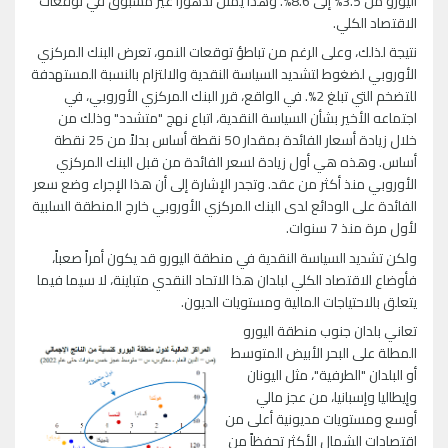
اليورو من 3.5% إلى 8.6%. وهذا يمثل تدهوراً غير مسبوق في توقعات
الاقتصاد الكلي.
نتيجة لذلك، وعلى الرغم من تباطؤ توقعات النمو، تعرض البنك المركزي
الأوروبي لضغوط لتشديد السياسة النقدية والالتزام بالنسبة المستهدفة
للتضخم التي تبلغ 2%. في الواقع، قرر البنك المركزي الأوروبي، في
اجتماعه الأخير بشأن السياسة النقدية، اتباع نهج "متشدد" وذلك من
خلال زيادة أسعار الفائدة بمقدار 50 نقطة أساس بدلاً من 25 نقطة
أساس. وهذه هي أول زيادة لسعر الفائدة من قبل البنك المركزي
الأوروبي منذ أكثر من عقد. وتجدر الإشارة إلى أن هذا الإجراء وضع سعر
الفائدة على الودائع لدى البنك المركزي الأوروبي خارج المنطقة السلبية
لأول مرة منذ 7 سنوات.
ولكن تشديد السياسة النقدية في منطقة اليورو قد يكون أمراً صعباً،
فأوضاع الاقتصاد الكلي لبلدان هذا الاتحاد النقدي متباينة، لا سيما فيما
يتعلق بالاحتياجات المالية ومستويات الديون.
تعاني بلدان جنوب منطقة اليورو
المطلة على البحر الأبيض المتوسط
أو البلدان "الطرفية"، مثل اليونان
وإيطاليا وإسبانيا، من عجز مالي
أوسع ومستويات مديونية أعلى من
اقتصادات الشمال الأكثر تحفظاً من