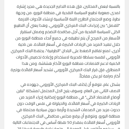
بالنسبة لبعض المحللين، فإن هذه التدابير الجديدة هي مجرد إشارة
لمدى صعوبة تطبيع السياسة النقدية في منطقة اليورو. من وجهة
نظرنا، وضع الاجتماع الطارئ اللبنة الأساسية لإنشاء الأدوات اللازمة
"للفصل" بين إجراءات البنك المركزي الأوروبي. وهذا يعني أن التطبيع
الكلي للسياسة النقدية من أجل مكافحة التضخم وضمان استقرار
الأسعار من المرجح أن يتم تطبيقه في جميع أنحاء منطقة اليورو من
خلال تنفيذ المزيد من الزيادات الكبيرة في أسعار الفائدة. من ناحية
أخرى، لمنع تفاقم الضغط على البلدان "الطرفية"، يحتفظ البنك المركزي
الأوروبي لنفسه بسلطة تقديرية لاستخدام وإعادة تخصيص الأدوات
الكمية لدعم اقتصادات منطقة اليورو الأكثر هشاشة. ومن هذا
المنطلق، فإن قرار البنك المركزي الأوروبي تشديد أسعار الفائدة بوتيرة
أكثر صرامة لم يكن مفاجئاً.
بشكل عام، نتوقع أن يُكثف البنك المركزي الأوروبي جهوده في
النصف الثاني من العام. وسوف يتيح الحل المحتمل لمشكلة "تباين
أوضاع الاقتصاد الكلي" في منطقة اليورو إمكانية إجراء المزيد من
الزيادات الكبيرة في أسعار الفائدة، والحيلولة في نفس الوقت دون
حدوث مزيد من الصدمات الشديدة وأزمة ديون سيادية محتملة في
منطقة اليورو. ونتوقع أن يرفع مجلس محافظي البنك المركزي
الأوروبي أسعار الفائدة بمقدار 50 نقطة أساس في الاجتماعات التالية
في سبتمبر وأكتوبر، قبل العودة إلى وتيرة زيادة طبيعية قدرها 25