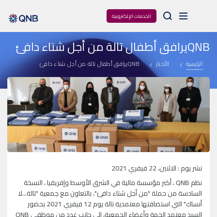
Arama
الخدمات الإلكترونية
QNBيرافق أطفال تالة من أجل شتاء دافئ
الرئيسية
الأخبار
QNBيرافق أطفال تالة من أجل شتاء دافئ
نشر يوم : الاثنين، 22 فيفري 2021
نظم QNB ، أكبر مؤسسة مالية في الشرق الأوسط وإفريقيا ، النسخة
السادسة من حملة "من أجل شتاء دافئ"، بالتعاون مع جمعية "تالة...لا
أنساك" التي استضافتها معتمدية تالة يوم 12 فيفري 2021 بحضور
السيد معتمد الجهة وأعضاء الجمعية، إلى جانب عدد من موظفي QNB