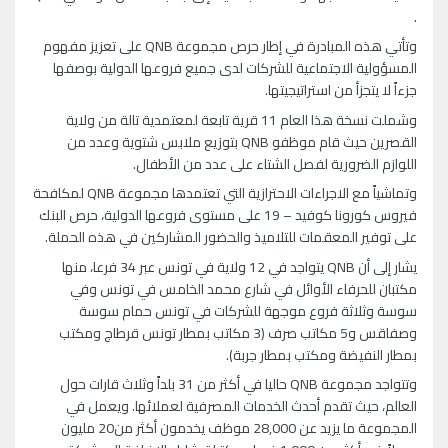
.
وتأتي هذه المبادرة في إطار حرص مجموعة QNB على تعزيز مفهوم
المسؤولية الاجتماعية للشركات لدى جميع فروعها الدولية بوصفها
جزءاً لا يتجزأ من استراتيجيتها.
وشملت نسخة هذا العام 11 قرية تابعة لمعتمدية تالة من ولاية
القصرين حيث قام موظفو QNB بتوزيع ملابس شتوية وعدد من
اللوازم الضرورية لفصل الشتاء على عدد من الأطفال.
وتماشياً مع الاجراءات الاحترازية التي تعتمدها مجموعة QNB لمكافحة
فيروس كورونا كوفيد – 19 على مستوى فروعها الدولية، حرص البنك
على توفير المعقمات للتلاميذ والحضور المشاركين في هذه الحملة.
يشار إلى أن QNB يتواجد في 12 ولاية في تونس عبر 34 فرعا، منها
مكتبان للحرفاء الأوائل في شارع محمد الخامس في تونس وفي
سوسة وثلاثة فروع موجهة للشركات في تونس حمام سوسة
وصفاقس و5 مكاتب صرف (3 مكاتب بمطار تونس قرطاج ومكتب
بمطار النفيضة ومكتب بمطار جربة).
وتتواجد مجموعة QNB حاليا في أكثر من 31 بلداً وثلاث قارات حول
العالم، حيث تقدم أحدث الخدمات المصرفية لعملائها. ويعمل في
المجموعة ما يزيد عن 28,000 موظف يخدمون أكثر من20 مليون