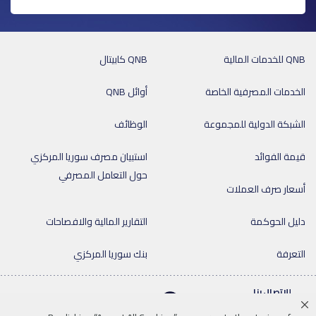
QNB للخدمات المالية
QNB كابيتال
الخدمات المصرفية الخاصة
أوائل QNB
الشبكة الدولية للمجموعة
الوظائف
قيمة الفوائد
استبيان مصرف سوريا المركزي
حول التعامل المصرفي
أسعار صرف العملات
دليل الحوكمة
التقارير المالية والافصاحات
التعرفة
بنك سوريا المركزي
للإتصال بنا
011-9920