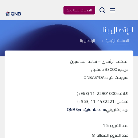
Arama
الخدمات الإلكترونية
للإتصال بنا
الصفحة الرئيسية
للإتصال بنا
المكتب الرئيسي – ساحة العباسيين
ص.ب: 33000 دمشق
سويفت كود: QNBASYDA
هاتف: 22901000-11 (963+)
فاكس: 4432221-11 (963+)
بريد إلكتروني:
QNBSyria@qnb.com
عدد الفروع :15
عدد الفروع الفعالة :8