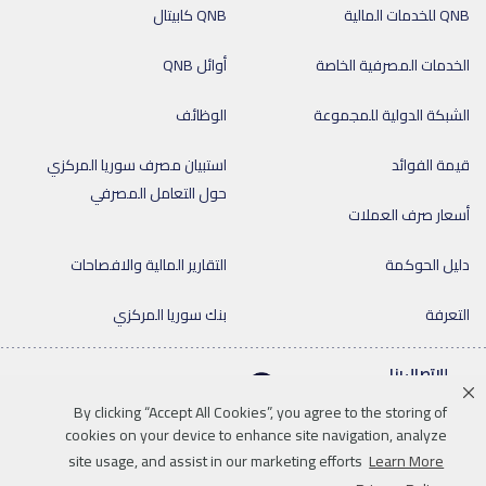
QNB للخدمات المالية
QNB كابيتال
الخدمات المصرفية الخاصة
أوائل QNB
الشبكة الدولية للمجموعة
الوظائف
قيمة الفوائد
استبيان مصرف سوريا المركزي
حول التعامل المصرفي
أسعار صرف العملات
دليل الحوكمة
التقارير المالية والافصاحات
التعرفة
بنك سوريا المركزي
للإتصال بنا
011-9920
By clicking “Accept All Cookies”, you agree to the storing of
cookies on your device to enhance site navigation, analyze
site usage, and assist in our marketing efforts
Learn More
Linkedin
Instagram
facebook
twitter
youtube