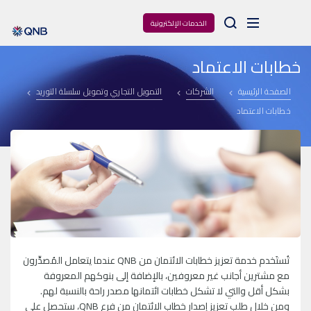
Arama
الخدمات الإلكترونية
خطابات الاعتماد
الصفحة الرئيسية
الشركات
التمويل التجاري وتمويل سلسلة التوريد
خطابات الاعتماد
تُستَخدم خدمة تعزيز خطابات الائتمان من QNB عندما يتعامل المُصدِّرون
مع مشترين أجانب غير معروفين، بالإضافة إلى بنوكهم المعروفة
بشكل أقل والتي لا تشكل خطابات ائتمانها مصدر راحة بالنسبة لهم.
ومن خلال طلب تعزيز إصدار خطاب الائتمان من فرع QNB، ستحصل على