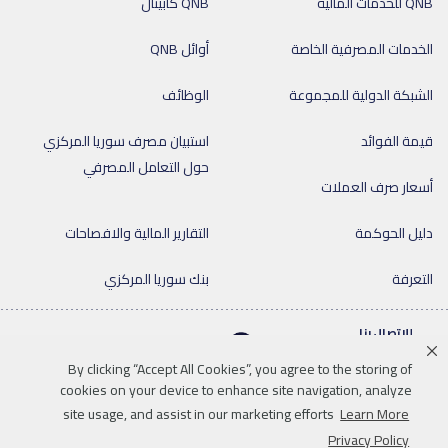
QNB للخدمات المالية
QNB كابيتال
الخدمات المصرفية الخاصة
أوائل QNB
الشبكة الدولية للمجموعة
الوظائف
قيمة الفوائد
استبيان مصرف سوريا المركزي
حول التعامل المصرفي
أسعار صرف العملات
دليل الحوكمة
التقارير المالية والافصاحات
التعرفة
بنك سوريا المركزي
للإتصال بنا
011-9920
By clicking “Accept All Cookies”, you agree to the storing of
cookies on your device to enhance site navigation, analyze
site usage, and assist in our marketing efforts
Learn More
Linkedin
Instagram
facebook
twitter
youtube
Privacy Policy