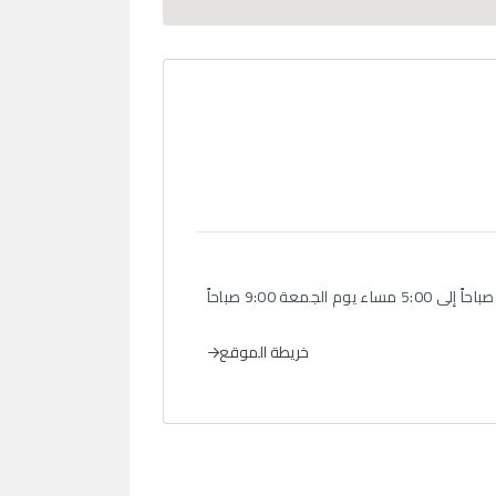
QNB سويسرا كي دو مونت بلان1201 جنيف، سويسرا سويفت كود: QNBACHGG ساعات العمل الإثنين إلى الخميس: من 9:00 صباحاً إلى 5:00 مساء يوم الجمعة 9:00 صباحاً
خريطة الموقع