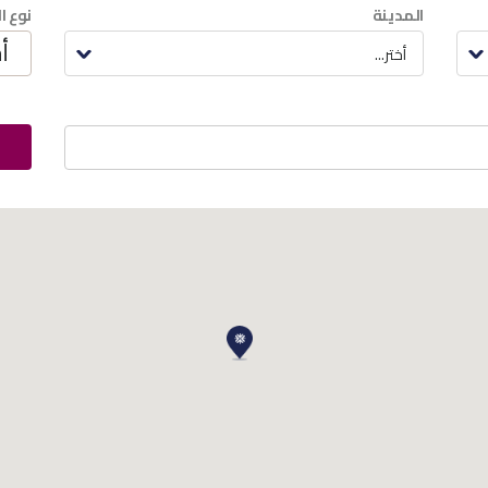
المدينة
نوع ا
أختر...