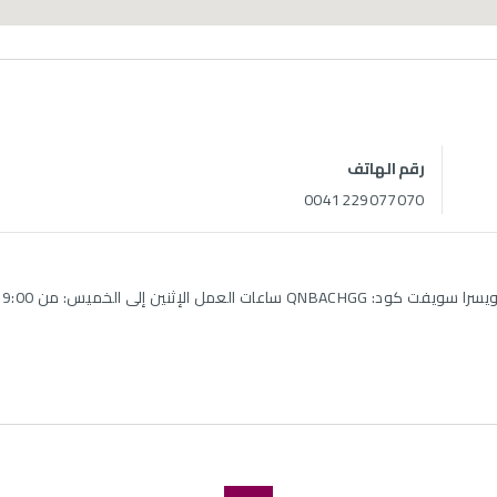
رقم الهاتف
0041229077070