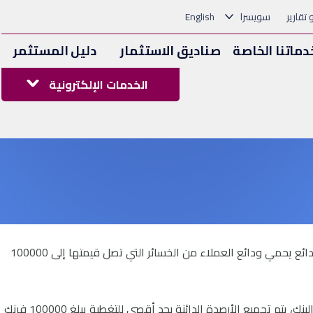
و تقارير
سويسرا
English
دماتنا الخاصة
صناديق الاستثمار
دليل المستثمر
الخدمات الإلكترونية
في حالة إفلاس أحد البنوك، فإن نظام تأمين الودائع يحمي ودائع العملاء من الخسائر التي تصل قيمتها إلى 100000
إذا كان لدى العميل حسابات متعددة في نفس البنك، يتم تجميع الأرصدة الدائنة بحد أقصى للتغطية يبلغ 100000 فرنك