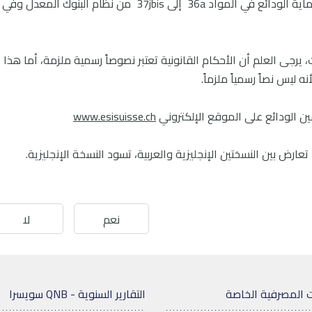
يمكن العثور على الأحكام القانونية المتعلقة بحماية الودائع في المواد 36a إلى 37jbis من نظام البنوك المعدل وفي
يرجى العلم أن الأحكام القانونية تعتبر نصوصاً رسمية ملزمة، أما هذا
ه ليس نصاً رسمياً ملزماً.
ن الودائع على الموقع الإلكتروني
www.esisuisse.ch
عارض بين النسختين الإنجليزية والعربية، تسود النسخة الإنجليزية.
نعم
لا
 المصرفية الخاصة
التقارير السنوية - QNB سويسرا