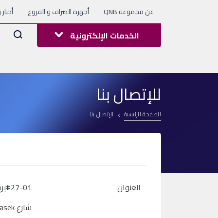
عن مجموعة QNB
أجهزة الصراف و الفروع
أخبار 
Arama
الخدمات الإلكترونية
للإتصال بنا
الصفحة الرئيسية
للإتصال بنا
العنوان
#27-01برج كونتينانتال
شارع Three Temasek