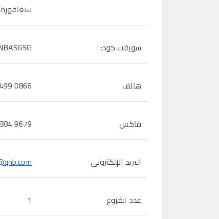
سنغافورة 039190
سويفت كود:
NBASGSG
هاتف
6499 0866
فاكس
6884 9679
البريد الإلكتروني
@qnb.com
عدد الفروع
1