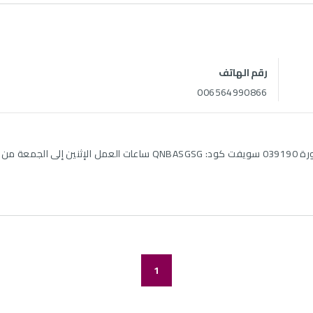
رقم الهاتف
006564990866
1