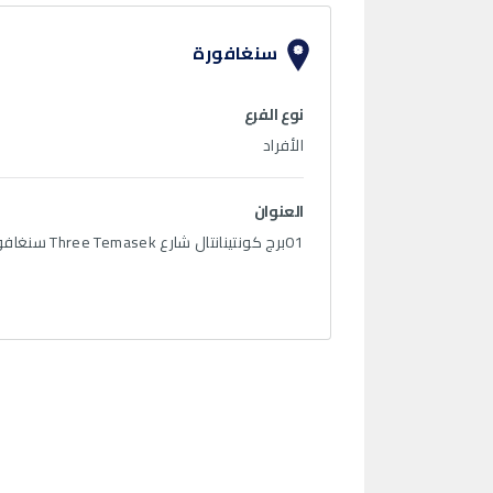
سنغافورة
نوع الفرع
الأفراد
العنوان
01برج كونتينانتال شارع Three Temasek سنغافورة 039190 سويفت كود: QNBASGSG ساعات العمل الإثنين إلى الجمعة من 9:00 صباحاً إلى 06:00 مساءً