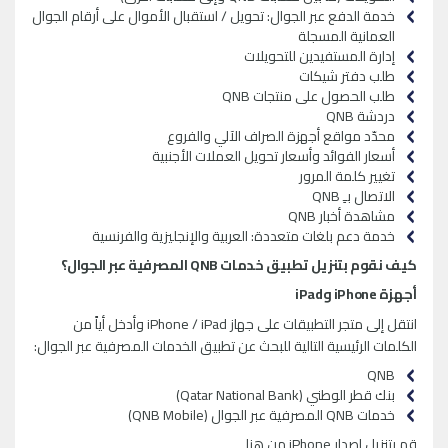
خدمة الدفع عبر الجوال: تحويل / استقبال الأموال على أرقام الجوال
العمانية المسجلة
إدارة المستفيدين للتحويلات
طلب دفتر شيكات
طلب الحصول على منتجات
QNB
دردشة
QNB
محدّد مواقع أجهزة الصراف الآلي والفروع
أسعار الفوائد وأسعار تحويل العملات الأجنبية
تغيير كلمة المرور
الاتصال بـِ
QNB
مشاهدة أخبار
QNB
خدمة دعم بلغات متعددة: العربية والإنجليزية والفرنسية
كيف نقوم بتنزيل تطبيق خدمات
QNB
المصرفية عبر الجوال؟
أجهزة
iPhone
و
iPad
انتقل إلى متجر التطبيقات على جهاز
iPhone / iPad
وأدخل أياً من
الكلمات الرئيسية التالية للبحث عن تطبيق الخدمات المصرفية عبر الجوال:
QNB
بنك قطر الوطني (
Qatar National Bank
)
خدمات
QNB
المصرفية عبر الجوال (
QNB Mobile
)
قم بتنزيل إصدار
iPhone
من
هنا