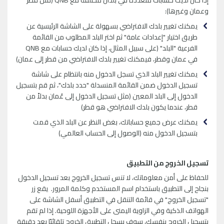
إذا كان لديك حسابات متعددة في بلدان مختلفة مع
QNB
(مثل قطر
وعمان وغيرها):
يمكنك تغيير بلدك الافتراضي بسهولة على الشاشة الرئيسية عن
طريق اختيار "إعدادات عامة" ثم اختر البلد المطلوب من القائمة
الفرعية "البلد" (على سبيل المثال، إذا كان لديك حسابات مع
QNB
في عمان وقطر، فيمكنك تغيير بلدك الافتراضي من قطر إلى عمان)
يمكنك تغيير البلد الذي تسجل الدخول منه بانتظام على شاشة
تسجيل الدخول ضمن القائمة المنسدلة "حدد بلدك"، ثم قم بتسجيل
الدخول إلى البلد المعين (مثل تسجيل الدخول إلى عُمان بدلاً من
قطر، عندما يكون بلدك الافتراضي هو قطر)
يمكنك عرض جميع حساباتك، بغض النظر عن البلد الذي قمت
بتسجيل الدخول منه (الوصول إلى الحساب العالمي)
تسجيل الخروج من التطبيق
للحفاظ على أمن معلوماتك، لا تنس تسجيل الخروج بعد تسجيل الدخول
بنجاح إلى التطبيق باستخدام اسم المستخدم وكلمة المرور. يقع زر
"تسجيل الخروج" في قائمة التنقل في التطبيق أسفل الشاشة على
الهواتف الذكية وفي الزاوية اليمنى على الأجهزة اللوحية. إذا لم تقم
بتسجيل الخروج بنفسك، سوف يسجل التطبيق الخروج تلقائيًا بعد دقيقة