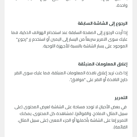
واحدة.
الرجوع إلى الشاشة السابقة
إذا أردت الرجوع إلى الصفحة السابقة عند استخدام الهواتف الذكية، فما
عليك سوى التمرير سريعاً من اليسار إلى اليمين أو استخدم زر "رجوع"
الموجود على يسار الشاشة بالنسبة للأجهزة اللوحية.
إغلاق المعلومات المنبثقة
إذا كنت تريد إغلاق نافذة المعلومات المنبثقة، فما عليك سوى النقر
خارج النافذة أو النقر على "موافق".
التمرير
في بعض الأحيان لا توجد مساحة على الشاشة لعرض المحتوى (على
سبيل المثال: النماذج، والقوائم). لمشاهدة كل المحتوى، يمكنك
التمرير إما على الشاشة بأكملها أو الجزء المعين (على سبيل المثال،
القائمة).