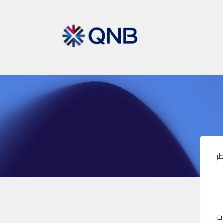
طر
ات