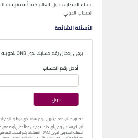
الحساب الدولي.
الأسئلة الشائعة
يرجى إدخال رقم حسابك لدى QNB لتحويله إلى رقم ال IBAN.
أدخل رقم الحساب
حول
* تطبيق حساب Iban ؛ يشير إلى رقم IBAN الذي سيطابق الرقم الذي تم إدخاله في حقل رقم الحساب. لم يتم التحقق من صحة رقم الحساب.
أي نزاع ينشأ عن أو في أي ظرف ناجم عن خطأ خطي أو ضمني من قب
مسؤولية وأنه لن يكون هناك طلب من البنك الذي تتعامل معه.