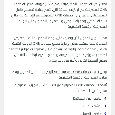
لجعل تجربتك لخدمات المصرفية الرقمية أكثر مرونة، نقدم لك خدمات
QNB المصرفية عبر الإنترنت الحديثة التي تتميز بإعادة تصميم كامل،
القدرة على الوصول إلى خدمات QNB المصرفية عبر الإنترنت من خلال
هاتفك الذكي وجهازك اللوحي و الكمبيوتر للحصول على التجربة
المصرفية الرقمية المتطورة.
قم بتسجيل الدخول الآن وتعرف على لوحة التحكم القابلة للتخصيص
الجديدة حيث يمكنك عرض وإدارة جميع حسابات QNB الدولية الخاصة
بك في صفحة واحدة، والوصول بسهولة إلى مدفوعات فواتير الخدمات
الخاصة بك، وإجراء تحويلات سريعة، والدفع السريع لبطاقات الائتمان،
ودفع أقساط القرض وأكثر من ذلك بكثير.
يرجى زيارة
خدمات QNB المصرفية عبر الإنترنت
لتسجيل الدخول وبدء
رحلتك المصرفية الرقمية المتطورة.
تُقدّم لك خدمات
QNB
المصرفية عبر الإنترنت أكثر التجارب المصرفية
شمولاً في المنطقة.
ملخص عن المحافظ
كشف الحساب
ملخص الحساب