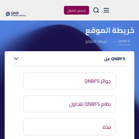
Arama
تسجيل الدخول
خريطة الموقع
خريطة الموقع
QNBFS
عن QNBFS
جوائز QNBFS
نظام QNBFS للتداول
نبذة