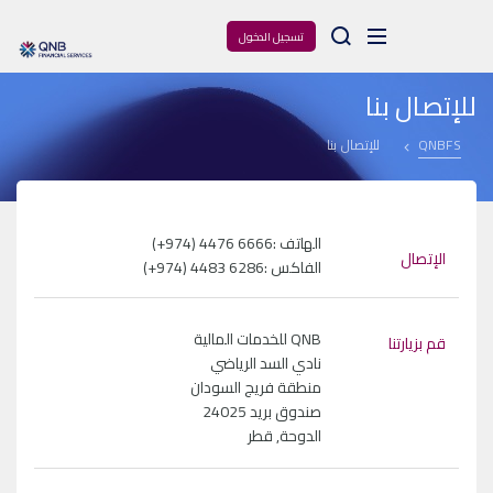
Arama
تسجيل الدخول
للإتصال بنا
QNBFS
للإتصال بنا
الهاتف :
(+974) 4476 6666
الإتصال
الفاكس :
(+974) 4483 6286
QNB للخدمات المالية
قم بزيارتنا
نادي السد الرياضي
منطقة فريج السودان
صندوق بريد 24025
الدوحة, قطر