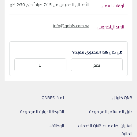
الأحد الى الخميس من 7:15 صباحاً حتى 2:30 ظهراً
أوقات العمل
info@qnbfs.com.qa
البريد الإلكتروني
هل كان هذا المحتوى مفيدا؟
نعم
لا
QNB كابيتال
لماذا QNBFS
دليل المستثمر للمجموعة
الشبكة الدولية للمجموعة
استبيان رضا عملاء QNB للخدمات
الوظائف
المالية