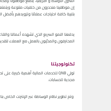
الشرق الأوسط و أفريقيا، يتمتع موظفونا بإمكانية
إن موظفينا منحدرون من خلفيات متنوعة ويتمتع
بتلبية كافة احتياجات عملائنا وتزويدهم بأفضل ا
يدفعنا النمو السريع الذي تشهده أعمالنا والقاعدة
المحترفون والمدرّبون بالعمل مع العملاء لتقديم
تكنولوجيتنا
تولي QNB للخدمات المالية أهمية كبيرة ع
مجدية للحسابات.
وتم تطوير نظام الوساطة عبر الإنترنت الخاص بنا