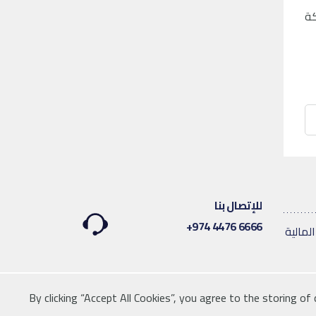
كة
للإتصال بنا
6666 4476 974+
By clicking “Accept All Cookies”, you agree to the storing of
telegram
twitter
youtube
Instagram