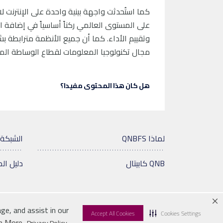
كما استُحدثت واجهة بينية واحدة على الإنترنت ل
على المستوى العالمي ركناً أساسياً في إضافة ا
وتقييم الأداء. كما أن جميع الأنظمة متراب
مجال تكنولوجيا المعلومات لقطاع الوساطة المال
هل كان هذا المحتوى مفيدا؟
لماذا QNBFS
الشبكة 
QNB كابيتال
دليل ال
ge, and assist in our
Accept All Cookies
Cookies Settings
© 2026 QNB
إخلاء المسؤولية
سياسة الخصوص
n More