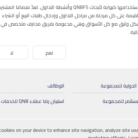
استخدامها كبوابة لأبحاث
QNBFS
وأنشطة التداول. تعدّ منصاتنا المشتر
لقيمة على كل مرحلة من مراحل التداول وإدخال طلبات البيع أو الشراء
طة بشكل وثيق مع كل الأسواق وهي مدعومة بفريق محترف متخصص في
ية.
نعم
لا
الدولية للمجموعة
الوظائف
مستثمر للمجموعة
استبيان رضا عملاء QNB للخدمات المالية
 cookies on your device to enhance site navigation, analyze site usa
ية
خريطة الموقع
للإتصال بنا
marketing efforts
Lear