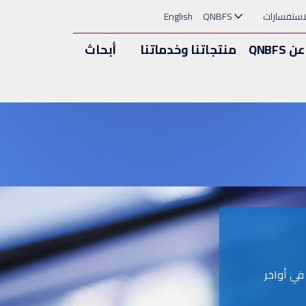
استفسارات
QNBFS
English
عن QNBFS
منتجاتنا وخدماتنا
أبحاث
أسيس QNB للخدمات المالية (QNBFS) في أواخر