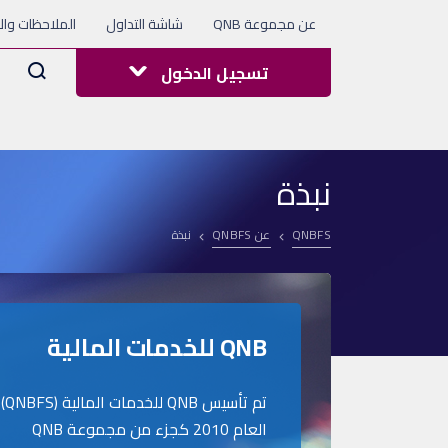
عن مجموعة QNB
شاشة التداول
الملاحظات وال
Arama
تسجيل الدخول
نبذة
QNBFS
عن QNBFS
نبذة
QNB للخدمات المالية
تم ت
العام 2010 كجزء من مجموعة QNB