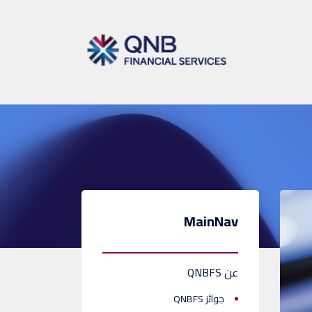
MainNav
عن QNBFS
جوائز QNBFS