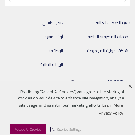
QNB للخدمات المالية
QNB كابيتال
الخدمات المصرفية الخاصة
أوائل QNB
الشبكة الدولية للمجموعة
الوظائف
البيانات المالية
للإتصال بنا
By clicking “Accept All Cookies”, you agree to the storing of
cookies on your device to enhance site navigation, analyze
site usage, and assist in our marketing efforts
Learn More
Linkedin
Instagram
facebook
twitter
youtube
Privacy Policy
إخلاء المسؤولية
سياسة الخصوصية
خريطة الموقع
للإتصال بنا
Accept All Cookies
Cookies Settings
© 2026 QNB