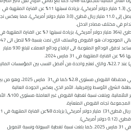
نسبتها 3% مقارنة بالعام السابق، مما يعكس قوة النتائج المالية لمجموعة QNB. كما بلغ صافي الأرباح قبل تأثير الض
المتعلقة بالركيزة ال
مارس 2024. وارتفع الدخل التشغيلي بنسبة 6% ليصل إلى 11.0 مليار ريال قطري (3.0 مليار دولار أمريكي)، مما يعك
بلغ إجمالي الموجودات مبلغ 1,324 مليار ريال قطري (364 مليار دولار أمريكي)، بزيادة نسبتها 7% عن الفترة المنتهية 
31 مارس 2024. وكان المصدر الرئيسي لنمو إجمالي الموجودات هو القروض والسلف التي
مليار ريال قطري (260 مليار دولار أمريكي). كما ساعد تدفق الودائع المتنوعة الى ارتفاع ودائع العملاء لتبلغ 930 مليار
واستقرت نسبة الكفاءة (نسبة التكلفة إلى الدخل) عند 22.7%، والتي تعتبر واحدة من أفضل النسب بين المؤسسات المال
بلغ معدل القروض غير العاملة كنسبة من إجمالي محفظة القروض مستوى 2.8% كما في31 مارس 2025
نطقة الشرق الأوسط وإفريقيا، الأمر الذي يعكس الجودة العالية
لمحفظة القروض وفعالية سياسة إدارة المخاطر الائتمانية. وبلغت نسبة تغطية القروض غير ا
 المجموعة تجاه القروض المتعثرة.
ارتفع إجمالي حقوق المساهمين إلى 114 مليار ريال قطري31) مليار
بلغت نسبة كفاية رأس المال (CAR) %19.3 كما في 31 مارس 2025. كما بلغت نسبة تغطية السيولة ونسبة التمويل