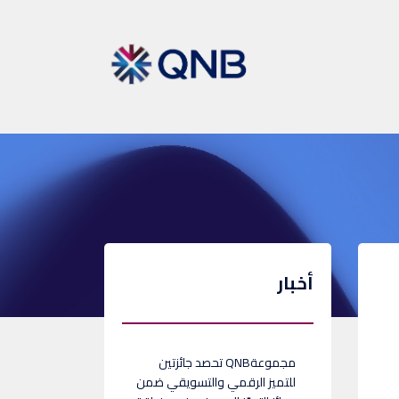
أخبار
مجموعةQNB تحصد جائزتين
للتميز الرقمي والتسويقي ضمن