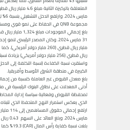
مجموعة QNB في الحفاظ على نمو قوي ومستدام في مختلف مصادر الدخل.
ريال قطري (256 مليار دولار أمريكي) بزيادة نسبتها 6% عن الفترة المنتهية في 31 مارس 2024.
الكبيرة في منطقة الشرق الأوسط وأفريقيا.
أدنى المعدلات على نطاق البنوك الرئيسية في م
الذي يعكس استمرار النهج المتحفظ الذي تتبناه
مارس 2024. وبلغ العائد على السهم 0.43 ريال قطري (0.12 دولار أمريكي).