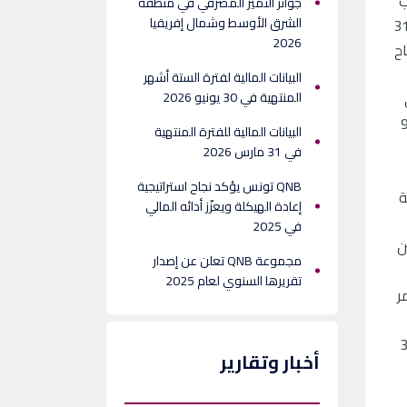
رائب
جوائز التميّز المصرفي في منطقة
الشرق الأوسط وشمال إفريقيا
ثانية مبلغ 4.6 مليار ريال قطري (1.3 مليار دولار أمريكي)، بزيادة نسبتها 11% عن الفترة المنتهية في 31
2026
س نجاح
البيانات المالية لفترة الستة أشهر
في
المنتهية في 30 يونيو 2026
 نمت بنسبة 9% لتصل الى 947
البيانات المالية للفترة المنتهية
في 31 مارس 2026
QNB تونس يؤكد نجاح استراتيجية
ية
إعادة الهيكلة ويعزّز أدائه المالي
في 2025
، وهو من بين
مجموعة QNB تعلن عن إصدار
تقريرها السنوي لعام 2025
لعاملة مستوى 100%، الأمر
 دولار أمريكي( بزيادة 8%عن الفترة المنتهية في 31
أخبار وتقارير