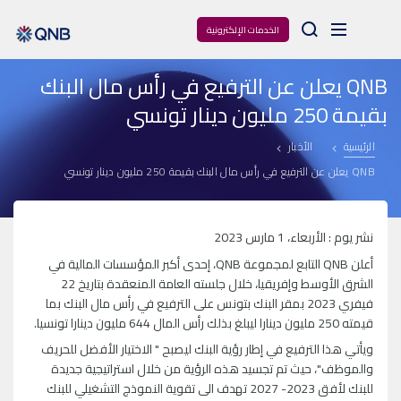
Arama
الخدمات الإلكترونية
QNB يعلن عن الترفيع في رأس مال البنك
بقيمة 250 مليون دينار تونسي
الرئيسية
الأخبار
QNB يعلن عن الترفيع في رأس مال البنك بقيمة 250 مليون دينار تونسي
نشر يوم : الأربعاء، 1 مارس 2023
أعلن QNB التابع لمجموعة QNB، إحدى أكبر المؤسسات المالية في
الشرق الأوسط وإفريقيا، خلال جلسته العامة المنعقدة بتاريخ 22
فيفري 2023 بمقر البنك بتونس على الترفيع في رأس مال البنك بما
قيمته 250 مليون دينارا ليبلغ بذلك رأس المال 644 مليون دينارا تونسيا.
ويأتي هذا الترفيع في إطار رؤية البنك ليصبح " الاختيار الأفضل للحريف
والموظف"، حيث تم تجسيد هذه الرؤية من خلال استراتيجية جديدة
للبنك لأفق 2023- 2027 تهدف الى تقوية النموذج التشغيلي للبنك