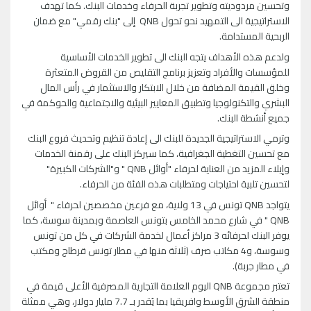
وتحسين مردوديته وتطوير تجربة الحرفاء وخدمات البنك. كما تهدف
الاستراتيجية الى التمهيد نحو تحول QNB إلى "بنك رقمي" مع ضمان
الربحية المستدامة.
ولدعم هذه الأهداف يتجه البنك الى تطوير الخدمات الأساسية
للمؤسسات والأفراد وتعزيز برنامج التقليص من القروض المتعثرة
وخلق القيمة المضافة من خلال الابتكار والاستثمار في رأس المال
البشري والتكنولوجيا وتطبيق المعايير البيئية والاجتماعية والحوكمة في
جميع أنشطة البنك.
وترمي الاستراتيجية الجديدة للبنك الى إعادة تنظيم وتحديث فروع البنك
مع تحسين التغطية الجغرافية، كما سيركز البنك على رقمنة الخدمات
وإيلاء المزيد من العناية لحرفاء "أوائل QNB " و"الشركات الكبيرة"
لتحسين تلبية احتياجات ومتطلبات هذه الفئة من الحرفاء.
يتواجد QNB تونس في 13 ولاية، مع فرعين مخصصين لحرفاء " أوائل
QNB " في شارع محمد الخامس بتونس العاصمة وبمدينة سوسة، كما
يوفر البنك لحرفائه 3 مراكز أعمال لخدمة الشركات في كل من تونس
وسوسة، و4 مكاتب صرف (ثلاثة منها في مطار تونس قرطاج ومكتب
في مطار جربة).
تعتبر مجموعة QNB اليوم العلامة التجارية المصرفية الأعلى قيمة في
منطقة الشرق الأوسط وافريقيا بما يُقدر بـ 7.7 مليار دولار، وهي ممثلة