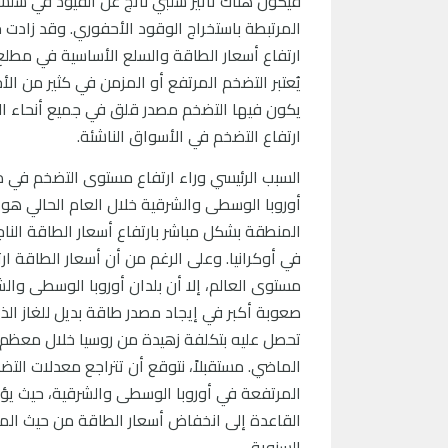
فيكون هناك تأثير سلبي ناتج عن القيود في سلس
المرتبطة باستخراج الوقود الأحفوري. وقد زادت ح
ارتفاع أسعار الطاقة والسلع الأساسية في مطلع عام 
يُعتبر التضخم المرتفع أو المزمن في كثير من ال
يكون فيها التضخم مصدر قلق في جميع أنحاء الع
ارتفاع التضخم في الأسواق الناشئة.
السبب الرئيسي وراء ارتفاع مستوى التضخم في 
أوروبا الوسطى والشرقية خلال العام الحالي هو 
المنطقة بشكل مباشر بارتفاع أسعار الطاقة النا
في أوكرانيا. وعلى الرغم من أن أسعار الطاقة ا
مستوى العالم، إلا أن بلدان أوروبا الوسطى وال
صعوبة أكبر في إيجاد مصدر طاقة بديل للغاز ال
تحصل عليه بتكلفة زهيدة من روسيا خلال معظم 
الماضي. مستقبلاً، نتوقع أن تتراجع معدلات التض
المرتفعة في أوروبا الوسطى والشرقية، حيث يؤد
القاعدة إلى انخفاض أسعار الطاقة من حيث المق
السنوية.