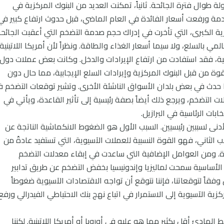
 طوال فترة الجائحة. ثانياً، تمكنت العديد من البنوك المركزية في
قادمة ورفعت أسعار الفائدة في العام الماضي، قبل حدوث ارتفاع كبير في
ية الكبرى، التي تأخرت في إدراك حجم صدمة التضخم التي أعقبت الجائحة
ي بالسلع، ولا سيما أسعار الغذاء والطاقة. ونظراً لأن أمريكا اللاتينية
ية، فقد استفادت من ارتفاع الإيرادات والدخل. وكانت بعض عملات دول
 قوة من قبل البنوك المركزية وإيرادات السلع الإيجابية، مما حال دون
ما حدث في بعض بلدان الأسواق الناشئة الأخرى. وتشير توقعات التضخم 
ت التضخم، ويرجع ذلك أيضاً بصفة رئيسية إلى تأثير القاعدة، ويأتي في
بات الرئاسية في البرازيل.
نى لسببين رئيسيين. السبب الأول هو الضغوط الانكماشية الناتجة عن
الثاني، فهو القوة النسبية للعملات الآسيوية، التي تستفيد عادةً من
كبيرة. ومن العوامل الإضافية التي ساعدت في إبقاء معدلات التضخم
أساسية سمحت لماليزيا وإندونيسيا بخفض التضخم عن طريق تدابير
وفقاً لتوقعاتنا، فإننا نتوقع أن تواجه الاقتصادات الآسيوية ضغوطاً
ية الآسيوية إلى الاستمرار في اتباع نهج بنك الاحتياطي الفيدرالي ورفع
هادئ أقل بكثير مما هو عليه في أوروبا أو أمريكا اللاتينية. لكننا