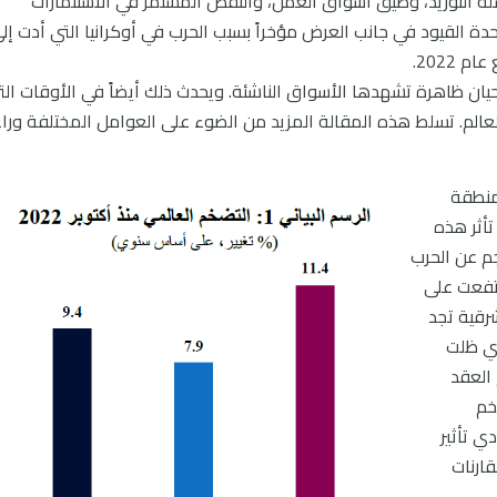
لة التوريد، وضيق أسواق العمل، والنقص المستمر في الاستثمارات
دة القيود في جانب العرض مؤخراً بسبب الحرب في أوكرانيا التي أدت إل
2022.
أحيان ظاهرة تشهدها الأسواق الناشئة. ويحدث ذلك أيضاً في الأوقات الت
الم. تسلط هذه المقالة المزيد من الضوء على العوامل المختلفة وراء
منطقة
تأثر هذه
جم عن الحرب
رتفعت على
شرقية تجد
ذي ظلت
العقد
خم
ي تأثير
ارنات