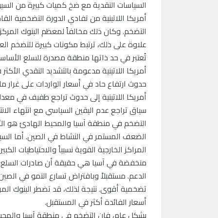
السياسات النقدية مع ضخ كميات كبيرة من السيولة
أمريكا اللاتينية من تفادي الدورة التضخمية ال
التضخم. وكان ذلك مخالفاً لمعظم البنوك المركز
علاوة على ذلك، ترتبط مكونات كبيرة للتضخم العالم
تُعتبر في حد ذاتها منطقة مصدرة للسلع الأساس
أمريكا اللاتينية مدعومة بالتشديد النقدي الأكثر
حدوث ارتفاع حاد في أسعار الواردات على غرار 
أمريكا اللاتينية إلى حدوث تراجع طفيف في معدلا
سياق تراجع عدم اليقين السياسي مع انتهاء الانتخا
التضخم في منطقة آسيا والمحيط الهادئ هو الأد
الضعف المستمر في النشاط في الصين. أما السبب 
المراكز الخارجية القوية نسبياً والاحتياطيات ال
منخفضة في آسيا هي حقيقة أن صادرات السلع ال
الدعم. مستقبلاً وبافتراض تسارع النمو في الصين 
تضخمية أقوى. نتيجة لذلك، قد تضطر البنوك المركز
أسعار الفائدة أكثر في المستقبل.
بشكل عام، فإن التضخم في منطقة آسيا والمحيط ال