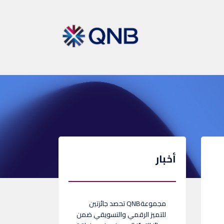
أخبار
مجموعةQNB تحصد جائزتين
للتميز الرقمي والتسويقي ضمن