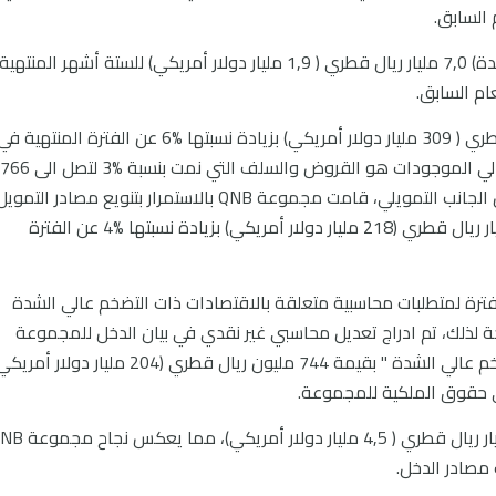
كما بلغ صافي الأرباح (بعد تأثير التضخم عالي الشدة) 7,0 مليار ريال قطري ( 1,9 مليار دولار أمريكي) للستة أشهر المنتهية
بلغ إجمالي الموجودات مبلغ 1,124 مليار ريال قطري ( 309 مليار دولار أمريكي) بزيادة نسبتها %6 عن الفترة المنتهية 
30 يونيو 2021. وكان المصدر الرئيسي لنمو إجمالي الموجودات هو القروض والسلف التي نمت بنسبة %3 لتصل الى 766
مليار ريال قطري ( 210 مليار دولار أمريكي). ومن الجانب التمويلي، قامت مجموعة QNB بالاستمرار بتنويع مصادر التمو
مما أدى الى ارتفاع ودائع العملاء لتبلغ 795 مليار ريال قطري (218 مليار دولار أمريكي) بزيادة نسبتها %4 عن الفترة
كيا خلال الفترة لمتطلبات محاسبية متعلقة بالاقتصادات ذات التضخم عالي الشدة
 نتيجة لذلك، تم ادراج تعديل محاسبي غير نقدي في بيان الدخل للمجموعة
تحت مسمى " صافي الخسائر النقدية نتيجة التضخم عالي الشدة " بقيمة 744 مليون ريال قطري (204 مليار دولار
لي حقوق الملكية للمجموعة.
كما زاد الدخل التشغيلي بنسبة %20 إلى 16,3 مليار ريال قطري ( 4,5 مليار دولا
صادر الدخل.