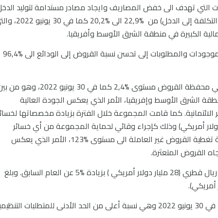
ت التي تهدف الى خفض المصاريف وايجاد مصادر مستدامة لتوليد الدخل
وقد ساعد ذلك على تحسن نسبة الكفاءة (نسبة التكلفة إلى الدخل) من %22,9 الى %20,2 ك
لية الكبيرة في منطقة الشرق الأوسط وأفريقيا.
وقد أدت سياسة المجموعة القوية في إدارة الموجودات والمطلوبات إلى تحسن نسبة القروض إلى الودائع الى %96,4
بلغ معدل القروض غير العاملة كنسبة من إجمالي محفظة القروض مستوى %2,4 كما في 30 يونيو 2022، وهو م
نطقة الشرق الأوسط وإفريقيا، الأمر الذي يعكس الجودة العالية
لائتمانية. كما قامت المجموعة خلال الفترة بزيادة مخصصاتها لخسائر
لغ 3,9 مليار ريال قطري ( 1,1 مليار دولار أمريكي) وذلك كإجراء وقائي لحماية المجموعة من أي خسائر
قروض محتملة. وقد ساهم ذلك في وصول نسبة تغطية القروض غير العاملة الى مستوى %123، الأمر الذي يعكس
جاه القروض المتعثرة.
ارتفع إجمالي حقوق المساهمين إلى 103 مليار ريال قطري (28 مليار دولار أمريكي ) بزيادة %5 عن العام السابق. وبلغ
بلغت نسبة كفاية راس المال (CAR) 18,9% كما في 30 يونيو 2022 وهي نسبة أعلى من الحد الأدنى للمتطلبات التنظي