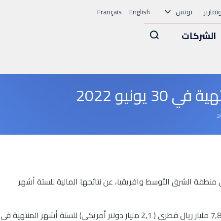
وتقارير
تونس
English
Français
Arama
الشركات
 يونيو 2022
مصرفية في منطقة الشرق الأوسط وافريقيا، عن نتائجها المالية للستة أشهر
بلغ صافي الأرباح (قبل تأثير التضخم عالي الشدة) 7,8 مليار ريال قطري ( 2,1 مليار دولار أمريكي) للستة أشهر المنتهية في