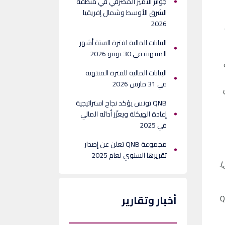
جوائز التميّز المصرفي في منطقة
الشرق الأوسط وشمال إفريقيا
2026
البيانات المالية لفترة الستة أشهر
المنتهية في 30 يونيو 2026
في
البيانات المالية للفترة المنتهية
في 31 مارس 2026
يل
QNB تونس يؤكد نجاح استراتيجية
إعادة الهيكلة ويعزّز أدائه المالي
في 2025
مجموعة QNB تعلن عن إصدار
تقريرها السنوي لعام 2025
 أمريكي).
ر أمريكي)، مما يعكس نجاح مجموعة QNB
أخبار وتقارير