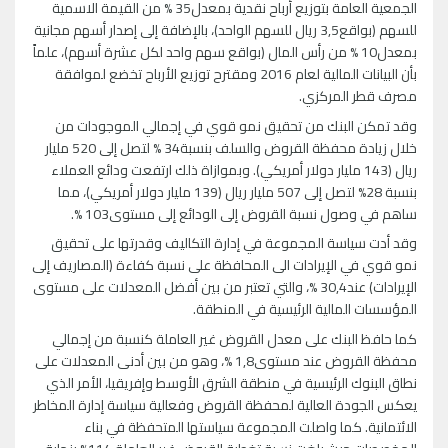
الجمعية العامة بتوزيع أرباح نقدية بمعدل35 % من القيمة الاسمية
للسهم (بواقع3,5 ريال للسهم الواحد)، بالإضافة إلى إصدار أسهم مجانية
بمعدل10 % من رأس المال (بواقع سهم واحد لكل عشرة أسهم)، علماً
بأن البيانات المالية لعام 2016 ومقترح توزيع الأرباح تخضع لموافقة
مصرف قطر المركزي.
وقد تمكن البنك من تحقيق نمو قوي في إجمالي الموجودات من
خلال زيادة محفظة القروض والسلف بنسبة34 % لتصل إلى 520 مليار
ريال (143 مليار دولار أمريكي). وبموازاة ذلك ارتفعت ودائع العملاء
بنسبة 28% لتصل إلى 507 مليار ريال (139 مليار دولار أمريكي)، مما
ساهم في وصول نسبة القروض إلى الودائع إلى مستوى103 %.
وقد أدت سياسة المجموعة في إدارة التكاليف وقدرتها على تحقيق
نمو قوي في الإيرادات الى المحافظة على نسبة كفاءة (المصاريف إلى
الإيرادات) عند30,4 %، والتي تعتبر من بين أفضل المعدلات على مستوى
المؤسسات المالية الرئيسية في المنطقة.
كما حافظ البنك على معدل القروض غير العاملة كنسبة من إجمالي
محفظة القروض عند مستوى1,8 %، وهو من بين أدنى المعدلات على
نطاق البنوك الرئيسية في منطقة الشرق الأوسط وإفريقيا، الأمر الذي
يعكس الجودة العالية لمحفظة القروض وفعالية سياسة إدارة المخاطر
الائتمانية. كما واصلت المجموعة سياستها المتحفظة في بناء