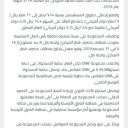
المخصصات حيث بلغت نسبة تغطية القروض غير العاملة 114% بنهاية
عام 2016.
وارتفع إجمالي حقوق المساهمين بنسبة 14% ليصل إلى 71 مليار ريال (
19مليار دولار أمريكي). كما بلغ العائد على السهم 14,4 ريال (4,0 دولار
أمريكي) مقارنة مع 13,4ريال (3,7 دولار أمريكي) للعام السابق.
وحافظت المجموعة على نسبة متميزة لكفاية رأس المال المحتسبة
بموجب متطلبات مصرف قطر المركزي ولجنة بازل III عند مستوى16,0
% في 31 ديسمبر2016، وهو معدل يتجاوز متطلبات مصرف قطر
المركزي ولجنة بازل.
واكملت مجموعة QNB خلال العام عملية الاستحواذ على حصة
نسبتها99,88 % فيQNB فاينانس بنك. وتمثل عملية الاستحواذ
علىQNB فاينانس بنك خطوة رئيسية ضمن استراتيجية المجموعة
للتوسع الخارجي.
وبفضل استمرار الأداء القوي وزيادة انتشار المجموعة على الصعيد
الدولي، تمكنت المجموعة من الحفاظ على أعلى قيمة لعلامتها
المصرفية في منطقة الشرق الأوسط وأفريقيا مما يعزز من مكانة
المجموعة بوصفها أكبر مؤسسة مصرفية في منطقة الشرق الأوسط
وافريقيا.
وبناءً على نمو ونجاح المجموعة المتواصل، تمكنت المجموعة من