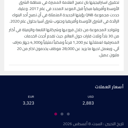
تحقيق استراتيجيتها بان تصبح العلامة المميزة في منطقة الشرق
الأوسط وأفريقيا مبكراً قبل الموعد المحدد في عام 2017. وعلية،
حددت مجموعة QNB رؤيتها الجديدة المتمثلة في أن تصبح أحد البنوك
الرائدة في الشرق الأوسط وأفريقيا وجنوب شرق آسيا بحلول عام 2020.
وتتواجد المجموعة من خلال فروعها وشركاتها التابعة والزميلة في أكثر
من 30 بلداً وثلاث قارات حول العالم، حيث تقدم أحدث الخدمات
المصرفية لعملائها عبر 1,200 فرعاً ومكتباً تمثيلياً و4,300 جهاز صراف
آلي، ويعمل لديها ما يزيد عن 28,000 موظف يخدمون اكثر من 20
مليون عميل.
أسعار العملات
EUR
USD
3,323
2,883
تاريخ التحيين : السبت، 8 أغسطس 2026