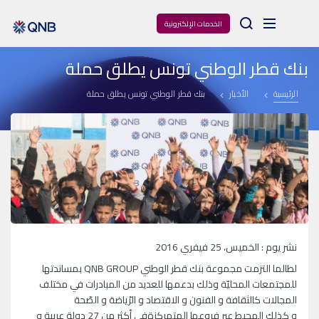
Arama
الخدمات الإلكترونية
بنك قطر الوطني تونس يطلق حملة
الرئيسية
الأخبار
بنك قطر الوطني تونس يطلق حملة
نشر يوم : الخميس، 25 فيفري 2016
لطالما التزمت مجموعة بنك قطر الوطني QNB GROUP بمساندتها
للمجتمعات المحليّة وذلك بدعمها للعديد من المبادرات في مختلف
المجالات كالثقافة و الفنون و الاقتصاد و الرّياضة و الصّحة
و كذلك المحيط عبر فروعها المتمركزةفي أكثر من 27 دولة عربية و