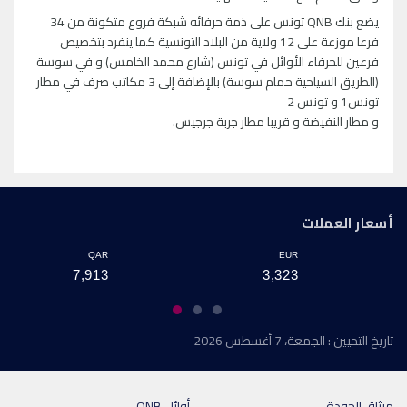
يضع بنك QNB تونس على ذمة حرفائه شبكة فروع متكونة من 34
فرعا موزعة على 12 ولاية من البلاد التونسية كما ينفرد بتخصيص
فرعين للحرفاء الأوائل في تونس (شارع محمد الخامس) و في سوسة
(الطريق السياحية حمام سوسة) بالإضافة إلى 3 مكاتب صرف في مطار
تونس1 و تونس 2
و مطار النفيضة و قريبا مطار جربة جرجيس.
أسعار العملات
QAR
EUR
7,913
3,323
تاريخ التحيين : الجمعة، 7 أغسطس 2026
ميثاق الجودة
أوائل QNB