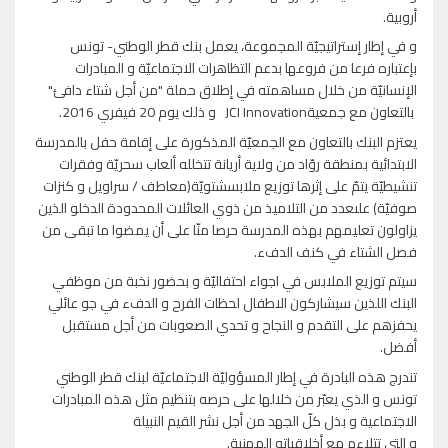
أروبية.
و في إطار إستراتيجيّة المجموعة، يعمل بنك قطر الوطني- تونس
بإعتباره فرعا من فروعها بدعم التظاهرات الاجتماعيّة و المبادرات
الإنسانيّة من خلال مساهمته في إطلاق حملة "من أجل شتاء دافئ"
بالتعاون مع جمعيةJCI Innovation و ذلك يوم 20 فيفري 2016.
يعتزم البنك بالتعاون مع الجمعيّة المذكورة على إقامة حفل بالمدرسة
الابتدائية بمنطقة روّاد من ولاية أريانة تتخلله ألعاب سحريّة وفقرات
تنشيطيّة يتمّ على إثرها توزيع ملابسشتويّة(معاطف / سراويل و كنزات
صوفيّة) علىعدد من التلاميذ من ذوي العائلات المحدودة الدخلو الذين
يزاولون تعليمهم بهذه المدرسة حرصا منّا على أن يمضوا ما تبقى من
فصل الشتاء في كنف الدفء.
سيتم توزيع الملابس في اجواء احتفاليّة و بحضور نخبة من موظفي
البنك اللذين سيشاركون الاطفال لحظات الفرح و الدفء في جو عائلي
يحفزهم على التقدم و النجاح و تحدي الصعوبات من أجل مستقبل
أفضل.
تندرج هذه البادرة في إطار المسؤوليّة الاجتماعيّة لبنك قطر الوطني
تونس و الذي يعبّر من خلالها على حرصه بتنظيم مثل هذه المبادرات
الاجتماعية و بذل كلّ الجهد من أجل نشر القيم النبيلة
و التي تتلاءم مع أخلاقياته المهنية.